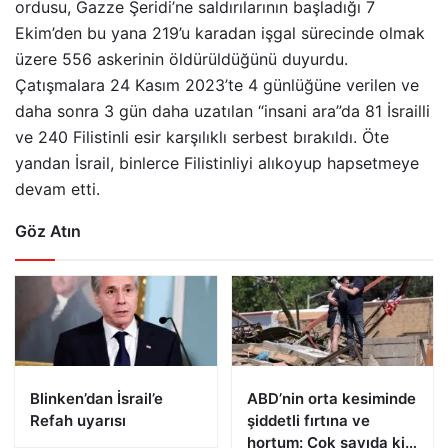
ordusu, Gazze Şeridi’ne saldırılarının başladığı 7
Ekim’den bu yana 219’u karadan işgal sürecinde olmak
üzere 556 askerinin öldürüldüğünü duyurdu.
Çatışmalara 24 Kasım 2023’te 4 günlüğüne verilen ve
daha sonra 3 gün daha uzatılan “insani ara”da 81 İsrailli
ve 240 Filistinli esir karşılıklı serbest bırakıldı. Öte
yandan İsrail, binlerce Filistinliyi alıkoyup hapsetmeye
devam etti.
Göz Atın
Blinken’dan İsrail’e
ABD’nin orta kesiminde
Refah uyarısı
şiddetli fırtına ve
hortum: Çok sayıda kişi