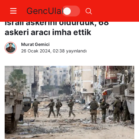
GencUlak
Kassam Tugayları: Bir haftada 53
İsrail askerini öldürdük, 68
askeri aracı imha ettik
Murat Gemici
26 Ocak 2024, 02:38
yayınlandı