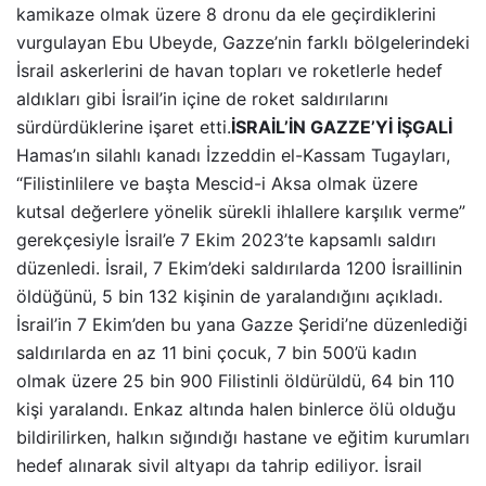
kamikaze olmak üzere 8 dronu da ele geçirdiklerini
vurgulayan Ebu Ubeyde, Gazze’nin farklı bölgelerindeki
İsrail askerlerini de havan topları ve roketlerle hedef
aldıkları gibi İsrail’in içine de roket saldırılarını
sürdürdüklerine işaret etti.
İSRAİL’İN GAZZE’Yİ İŞGALİ
Hamas’ın silahlı kanadı İzzeddin el-Kassam Tugayları,
“Filistinlilere ve başta Mescid-i Aksa olmak üzere
kutsal değerlere yönelik sürekli ihlallere karşılık verme”
gerekçesiyle İsrail’e 7 Ekim 2023’te kapsamlı saldırı
düzenledi. İsrail, 7 Ekim’deki saldırılarda 1200 İsraillinin
öldüğünü, 5 bin 132 kişinin de yaralandığını açıkladı.
İsrail’in 7 Ekim’den bu yana Gazze Şeridi’ne düzenlediği
saldırılarda en az 11 bini çocuk, 7 bin 500’ü kadın
olmak üzere 25 bin 900 Filistinli öldürüldü, 64 bin 110
kişi yaralandı. Enkaz altında halen binlerce ölü olduğu
bildirilirken, halkın sığındığı hastane ve eğitim kurumları
hedef alınarak sivil altyapı da tahrip ediliyor. İsrail