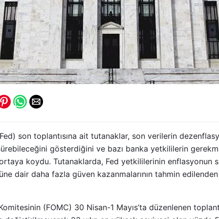
d) son toplantısına ait tutanaklar, son verilerin dezenflas
ebileceğini gösterdiğini ve bazı banka yetkililerin gerekmes
rtaya koydu. Tutanaklarda, Fed yetkililerinin enflasyonun sü
ne dair daha fazla güven kazanmalarının tahmin edilenden
Komitesinin (FOMC) 30 Nisan-1 Mayıs’ta düzenlenen toplantıs