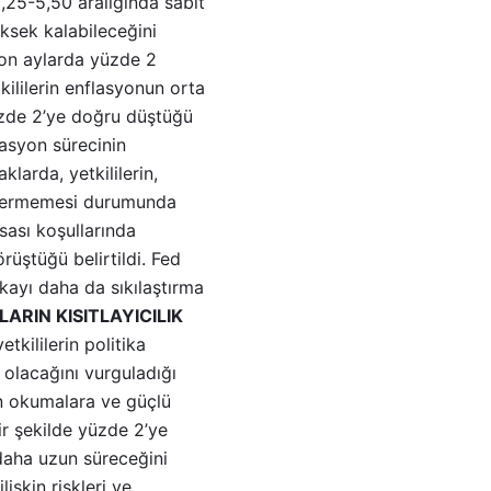
5,25-5,50 aralığında sabit
üksek kalabileceğini
 son aylarda yüzde 2
ililerin enflasyonun orta
üzde 2’ye doğru düştüğü
lasyon sürecinin
larda, yetkililerin,
östermemesi durumunda
sası koşullarında
rüştüğü belirtildi. Fed
ikayı daha da sıkılaştırma
ARIN KISITLAYICILIK
kililerin politika
 olacağını vurguladığı
tan okumalara ve güçlü
ir şekilde yüzde 2’ye
daha uzun süreceğini
işkin riskleri ve