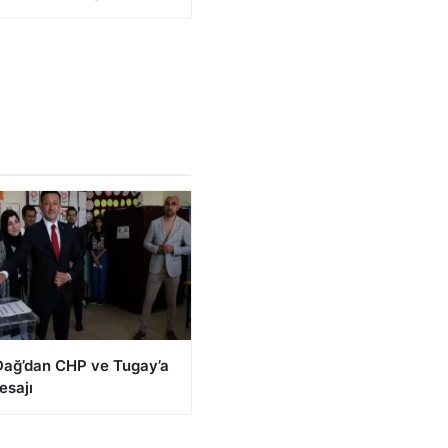
ağ’dan CHP ve Tugay’a
esajı