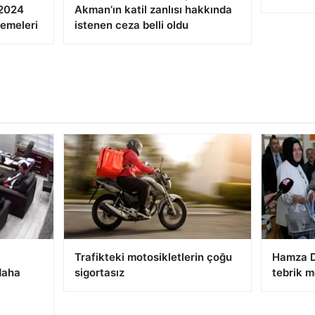
 2024
Akman’ın katil zanlısı hakkında
demeleri
istenen ceza belli oldu
Trafikteki motosikletlerin çoğu
Hamza D
daha
sigortasız
tebrik m