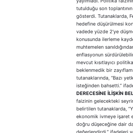
yayımladı. Politika faizi
tutulduğu son toplantının
gösterdi. Tutanaklarda, F
hedefine düşürülmesi konu
vadede yüzde 2’ye düşmes
konusunda ilerleme kayded
muhtemelen sanıldığından d
enflasyonun sürdürülebil
mevcut kısıtlayıcı politi
beklenmedik bir zayıflama
tutanaklarında, “Bazı yetk
isteğinden bahsetti.” ifade
DERECESİNE İLİŞKİN BE
faizinin gelecekteki seyr
belirtilen tutanaklarda, “
ekonomik ivmeye işaret ed
doğru düşeceğine dair d
değerlendirdi.” ifadeleri 