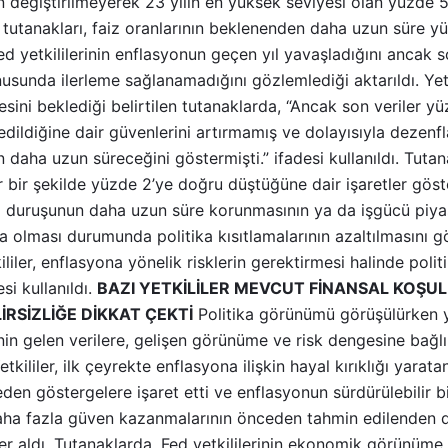
nin değiştirilmeyerek 23 yılın en yüksek seviyesi olan yüzde 
 tutanakları, faiz oranlarının beklenenden daha uzun süre y
ed yetkililerinin enflasyonun geçen yıl yavaşladığını ancak
sunda ilerleme sağlanamadığını gözlemlediği aktarıldı. Yetk
ini beklediği belirtilen tutanaklarda, “Ancak son veriler y
ildiğine dair güvenlerini artırmamış ve dolayısıyla dezenf
aha uzun süreceğini göstermişti.” ifadesi kullanıldı. Tutanak
ir bir şekilde yüzde 2’ye doğru düştüğüne dair işaretler g
ka duruşunun daha uzun süre korunmasının ya da işgücü piya
 olması durumunda politika kısıtlamalarının azaltılmasını gö
ililer, enflasyona yönelik risklerin gerektirmesi halinde polit
si kullanıldı.
BAZI YETKİLİLER MEVCUT FİNANSAL KOŞULL
LİRSİZLİĞE DİKKAT ÇEKTİ
Politika görünümü görüşülürken yet
inin gelen verilere, gelişen görünüme ve risk dengesine bağlı
Yetkililer, ilk çeyrekte enflasyona ilişkin hayal kırıklığı yara
en göstergelere işaret etti ve enflasyonun sürdürülebilir b
aha fazla güven kazanmalarının önceden tahmin edilenden 
yer aldı. Tutanaklarda, Fed yetkililerinin ekonomik görünüme il