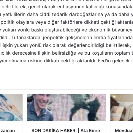
ğı belirtilerek, genel olarak enflasyonun kalıcılığı konusundaki 
azı yetkililerin daha ciddi tedarik darboğazlarına ya da daha
politik olaylara veya diğer faktörlere dikkati çektiği aktarı
e yukarı yönlü baskı oluşturabileceği ve ekonomik büyümey
dildi. Tutanaklarda, jeopolitik gelişmelerin emtia fiyatlarınd
lişkin yukarı yönlü risk olarak değerlendirildiği belirtilerek,
ayıcılık derecesine ilişkin belirsizliğe ve bu koşulların toplam
yıcı olmama riskine dikkati çektiği aktarıldı. Fed’in gelecek 
e zaman
SON DAKİKA HABERİ | Ata Emre
Mevduat 