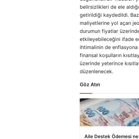
belirsizlikleri de ele aldı
getirildiği kaydedildi. B
maliyetlerine yol açan jeo
durumun fiyatlar üzerind
etkileyebileceğini ifade e
ihtimalinin de enflasyona i
finansal koşulların kısıtl
üzerinde yeterince kısıtla
düzenlenecek.
Göz Atın
Aile Destek Ödemesi n