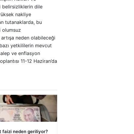
belirsizliklerin dile
 yüksek nakliye
lan tutanaklarda, bu
i olumsuz
a artışa neden olabileceği
 bazı yetkililerin mevcut
 talep ve enflasyon
toplantısı 11-12 Haziran’da
faizi neden geriliyor?