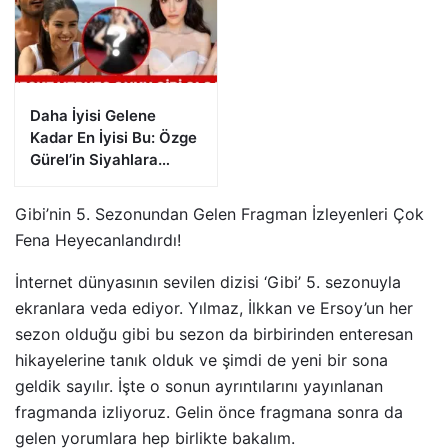
Daha İyisi Gelene
Kadar En İyisi Bu: Özge
Gürel’in Siyahlara
Büründüğü Cannes
Kombini Herkesten
Gibi’nin 5. Sezonundan Gelen Fragman İzleyenleri Çok
Geçer Not Aldı
Fena Heyecanlandırdı!
İnternet dünyasının sevilen dizisi ‘Gibi’ 5. sezonuyla
ekranlara veda ediyor. Yılmaz, İlkkan ve Ersoy’un her
sezon olduğu gibi bu sezon da birbirinden enteresan
hikayelerine tanık olduk ve şimdi de yeni bir sona
geldik sayılır. İşte o sonun ayrıntılarını yayınlanan
fragmanda izliyoruz. Gelin önce fragmana sonra da
gelen yorumlara hep birlikte bakalım.