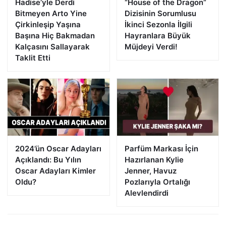
Hadise’yle Derdi
“House of the Dragon”
Bitmeyen Arto Yine
Dizisinin Sorumlusu
Çirkinleşip Yaşına
İkinci Sezonla İlgili
Başına Hiç Bakmadan
Hayranlara Büyük
Kalçasını Sallayarak
Müjdeyi Verdi!
Taklit Etti
2024’ün Oscar Adayları
Parfüm Markası İçin
Açıklandı: Bu Yılın
Hazırlanan Kylie
Oscar Adayları Kimler
Jenner, Havuz
Oldu?
Pozlarıyla Ortalığı
Alevlendirdi