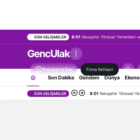
8:01
Nevşehir Yöresel Yemekleri ve
SON GELIŞMELER
GencUlak
Premium'a Geç
Firma Rehberi
Son Dakika
Gündem
Dünya
Ekono
8:01
Nevşehir Yöresel Yem
SON GELIŞMELER