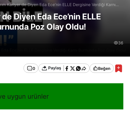
ım Kariyer de Diyen Eda Ece’nin ELLE Dergisine Verdiği Karnı
Olay Oldu!
 de Diyen Eda Ece’nin ELLE
Burnunda Poz Olay Oldu!
36
Eda Ece’nin ELLE Dergisine Verdiği Karnı Burnunda Poz Olay Oldu!
Paylaş
0
Beğen
 ve uygun urünler