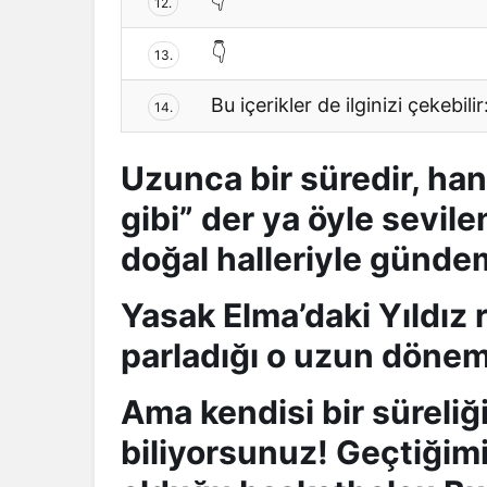
👇
12.
👇
13.
Bu içerikler de ilginizi çekebilir
14.
Uzunca bir süredir, han
gibi” der ya öyle sevil
doğal halleriyle günd
Yasak Elma’daki Yıldız r
parladığı o uzun döne
Ama kendisi bir süreliğ
biliyorsunuz! Geçtiğimi