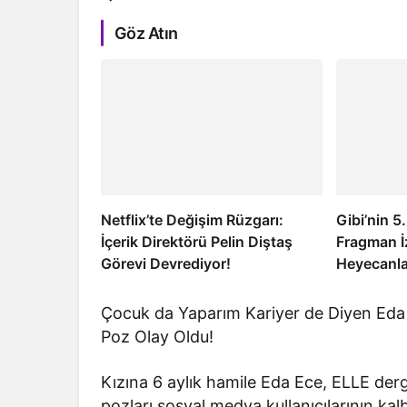
Göz Atın
Netflix’te Değişim Rüzgarı:
Gibi’nin 
İçerik Direktörü Pelin Diştaş
Fragman İ
Görevi Devrediyor!
Heyecanla
Çocuk da Yaparım Kariyer de Diyen Eda 
Poz Olay Oldu!
Kızına 6 aylık hamile Eda Ece, ELLE der
pozları sosyal medya kullanıcılarının kalbi