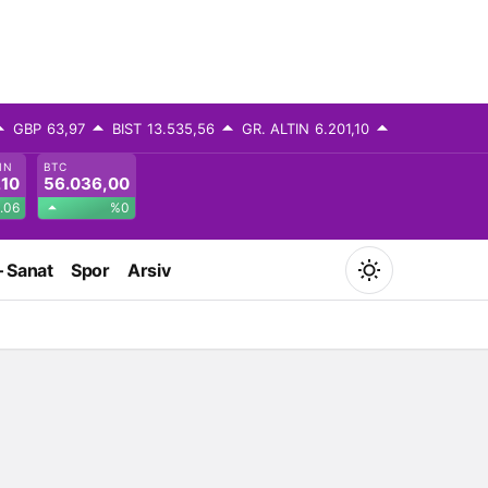
GBP
63,97
BIST
13.535,56
GR. ALTIN
6.201,10
IN
BTC
,10
56.036,00
.06
%0
– Sanat
Spor
Arsiv
Mod
değiştir
Gündüz Modu
Gündüz modunu seçin.