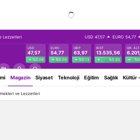
 Lezzetleri
USD
47,57
EURO
54,77
USD
EURO
GBP
BIST
GR. ALT
47,57
54,77
63,97
13.535,56
6.201
%0.06
%0.05
%0.13
%0.93
%0
mi
Magazin
Siyaset
Teknoloji
Eğitim
Sağlık
Kültür 
ekleri ve Lezzetleri