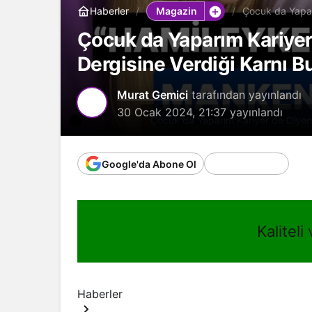
Magazin
Haberler
Çocuk da Yapar
Burnunda Poz 
Çocuk da Yaparım Kariyer
Dergisine Verdiği Karnı 
Murat Gemici
tarafından yayınlandı
30 Ocak 2024, 21:37
yayınlandı
Çocuk da Yaparım Kariyer de Diyen 
Google'da Abone Ol
Kaliteli
Haberler