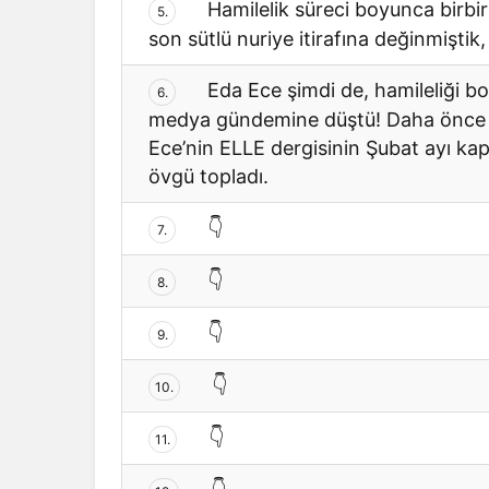
Hamilelik süreci boyunca birbir
5.
son sütlü nuriye itirafına değinmiştik, 
Eda Ece şimdi de, hamileliği bo
6.
medya gündemine düştü! Daha önce y
Ece’nin ELLE dergisinin Şubat ayı kap
övgü topladı.
👇
7.
👇
8.
👇
9.
👇
10.
👇
11.