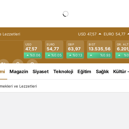
 Lezzetleri
USD
47,57
EURO
54,77
USD
EURO
GBP
BIST
GR. ALT
47,57
54,77
63,97
13.535,56
6.201
%0.06
%0.05
%0.13
%0.93
%0
mi
Magazin
Siyaset
Teknoloji
Eğitim
Sağlık
Kültür 
ekleri ve Lezzetleri