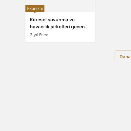
Ekonomi
Küresel savunma ve
havacılık şirketleri geçen
yıl yatırımcısını sevindirdi
3 yıl önce
Daha