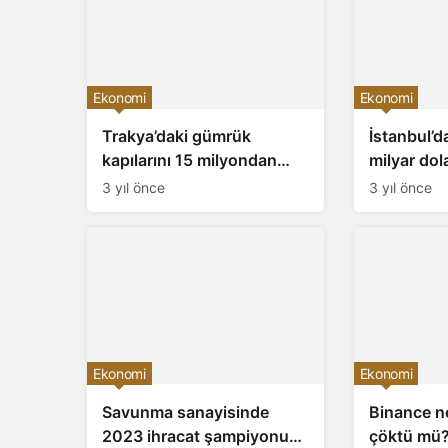
Ekonomi
Ekonomi
Trakya’daki gümrük
İstanbul’d
kapılarını 15 milyondan
milyar dol
fazla yolcu kullandı
3 yıl önce
3 yıl önce
Ekonomi
Ekonomi
Savunma sanayisinde
Binance n
2023 ihracat şampiyonu
çöktü mü?