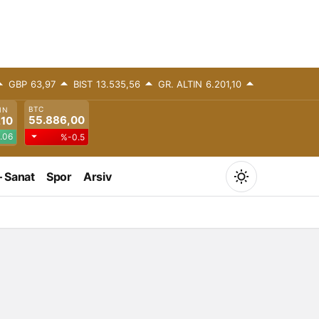
GBP
63,97
BIST
13.535,56
GR. ALTIN
6.201,10
BTC
IN
55.886,00
,10
.06
%-0.5
– Sanat
Spor
Arsiv
Mod
değiştir
Gündüz Modu
Gündüz modunu seçin.