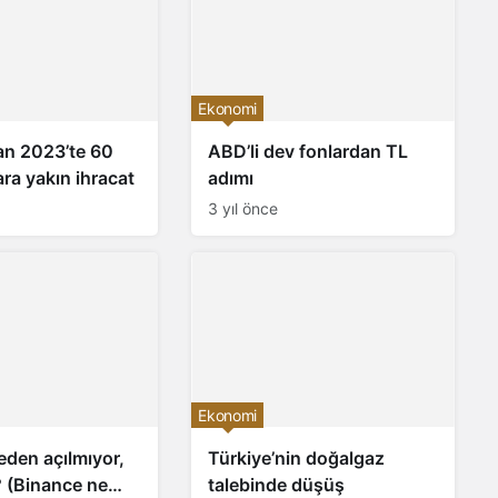
Ekonomi
an 2023’te 60
ABD’li dev fonlardan TL
ara yakın ihracat
adımı
3 yıl önce
Ekonomi
eden açılmıyor,
Türkiye’nin doğalgaz
 (Binance ne
talebinde düşüş