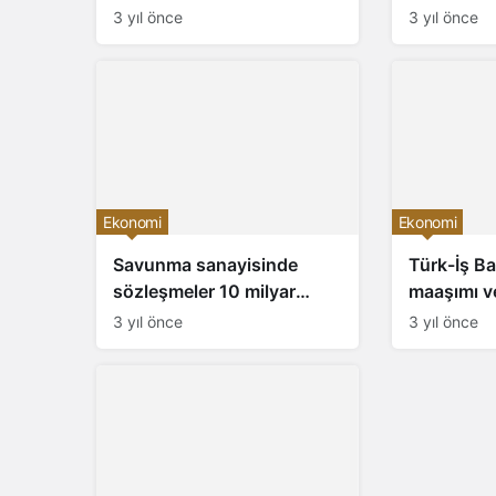
Baykar
zaman
3 yıl önce
3 yıl önce
düzelecek
Ekonomi
Ekonomi
Savunma sanayisinde
Türk-İş Ba
sözleşmeler 10 milyar
maaşımı v
doları aştı
alıyorlar
3 yıl önce
3 yıl önce