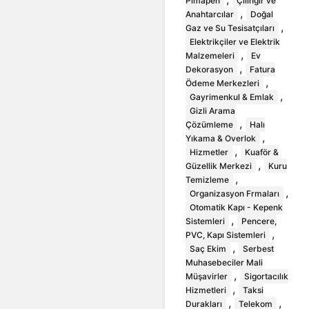
Pimapen
Çilingir ve
,
Anahtarcılar
Doğal
,
Gaz ve Su Tesisatçıları
Elektrikçiler ve Elektrik
,
Malzemeleri
Ev
,
Dekorasyon
Fatura
,
Ödeme Merkezleri
,
Gayrimenkul & Emlak
Gizli Arama
,
Çözümleme
Halı
,
Yıkama & Overlok
,
Hizmetler
Kuaför &
,
Güzellik Merkezi
Kuru
,
Temizleme
,
Organizasyon Frmaları
Otomatik Kapı - Kepenk
,
Sistemleri
Pencere,
,
PVC, Kapı Sistemleri
,
Saç Ekim
Serbest
Muhasebeciler Mali
,
Müşavirler
Sigortacılık
,
Hizmetleri
Taksi
,
,
Durakları
Telekom