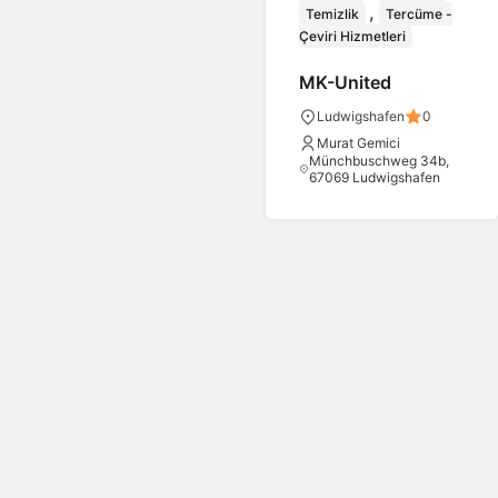
,
Temizlik
Tercüme -
Çeviri Hizmetleri
MK-United
Ludwigshafen
0
Murat Gemici
Münchbuschweg 34b,
67069 Ludwigshafen