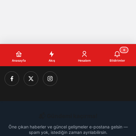
0
2026, © by
Gemici.de | Design | Marketing
&
Anasayfa
Akış
Hesabım
Bildirimler
Kaangemici.de | SEO
📬 Gündemi kaçırma!
Öne çıkan haberler ve güncel gelişmeler e-postana gelsin —
spam yok, istediğin zaman ayrılabilirsin.