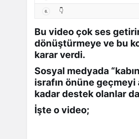
👇
6.
Bu video çok ses getir
dönüştürmeye ve bu ko
karar verdi.
Sosyal medyada “kabını
israfın önüne geçmeyi 
kadar destek olanlar da
İşte o video;