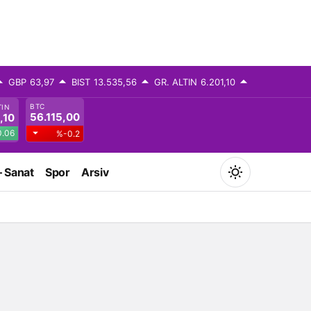
GBP
63,97
BIST
13.535,56
GR. ALTIN
6.201,10
BTC
TIN
56.115,00
,10
.06
%-0.2
– Sanat
Spor
Arsiv
Mod
değiştir
Gündüz Modu
Gündüz modunu seçin.