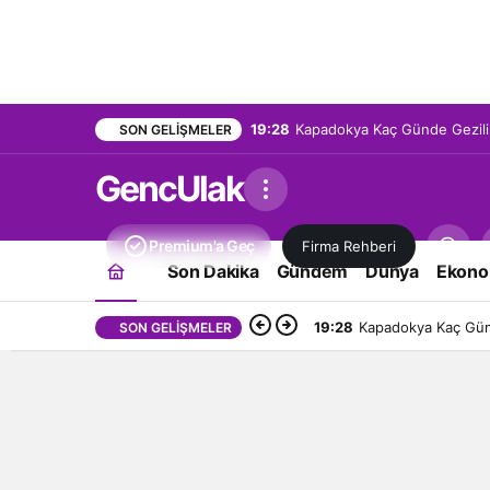
19:28
Kapadokya Kaç Günde Gezilir
SON GELIŞMELER
GencUlak
Premium'a Geç
Firma Rehberi
Son Dakika
Gündem
Dünya
Ekono
19:28
Kapadokya Kaç Günd
SON GELIŞMELER