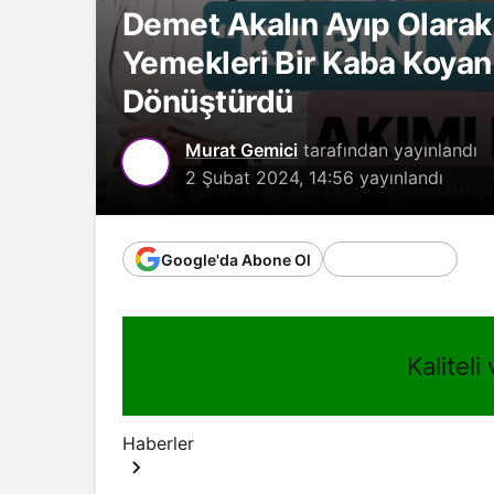
Demet Akalın Ayıp Olarak
Yemekleri Bir Kaba Koyan
Dönüştürdü
Murat Gemici
tarafından yayınlandı
2 Şubat 2024, 14:56
yayınlandı
Demet Akalın Ayıp Olarak Değerlendirmişt
Google'da Abone Ol
Kaliteli
Haberler