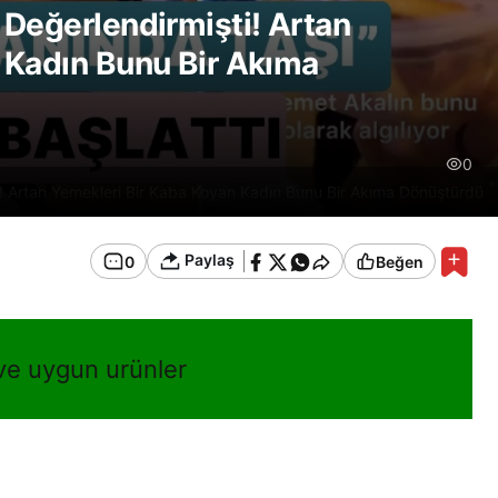
 Değerlendirmişti! Artan
 Kadın Bunu Bir Akıma
0
i! Artan Yemekleri Bir Kaba Koyan Kadın Bunu Bir Akıma Dönüştürdü
Paylaş
0
Beğen
 ve uygun urünler