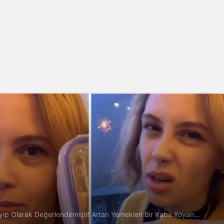
yıp Olarak Değerlendirmişti! Artan Yemekleri Bir Kaba Koyan
 Akıma Dönüştürdü