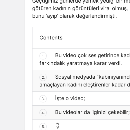
Geçtiğimiz günlerde yemek yediği bir m
götüren kadının görüntüleri viral olmu
bunu ‘ayıp’ olarak değerlendirmişti.
Contents
Bu video çok ses getirince ka
1.
farkındalık yaratmaya karar verdi.
Sosyal medyada “kabınıyanındat
2.
amaçlayan kadını eleştirenler kadar d
İşte o video;
3.
Bu videolar da ilginizi çekebilir;
4.
👇
5.