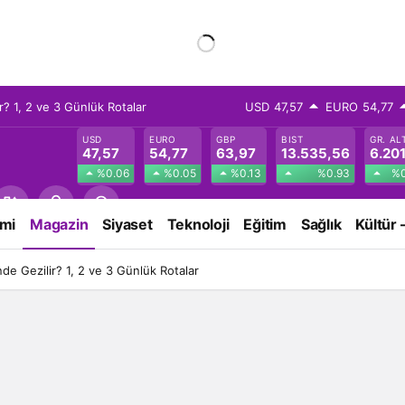
? 1, 2 ve 3 Günlük Rotalar
USD
47,57
EURO
54,77
USD
EURO
GBP
BIST
GR. AL
47,57
54,77
63,97
13.535,56
6.201
%0.06
%0.05
%0.13
%0.93
%0
mi
Magazin
Siyaset
Teknoloji
Eğitim
Sağlık
Kültür 
e Gezilir? 1, 2 ve 3 Günlük Rotalar