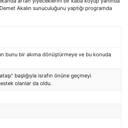
ekanda artan yiyeceklerini bir kaba koyup yanında
ş, Demet Akalın sunuculuğunu yaptığı programda
dın bunu bir akıma dönüştürmeye ve bu konuda
aşı” başlığıyla israfın önüne geçmeyi
estek olanlar da oldu.