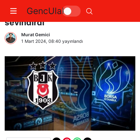
GencUlak
Beşiktaş borsada yatırımcısını
sevindirdi
Murat Gemici
1 Mart 2024, 08:40
yayınlandı