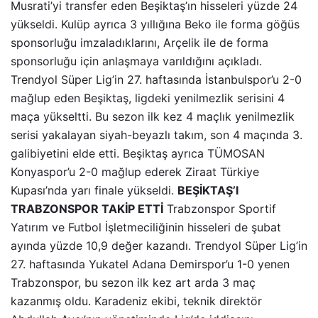
Musrati’yi transfer eden Beşiktaş’ın hisseleri yüzde 24
yükseldi. Kulüp ayrıca 3 yıllığına Beko ile forma göğüs
sponsorluğu imzaladıklarını, Arçelik ile de forma
sponsorluğu için anlaşmaya varıldığını açıkladı.
Trendyol Süper Lig’in 27. haftasında İstanbulspor’u 2-0
mağlup eden Beşiktaş, ligdeki yenilmezlik serisini 4
maça yükseltti. Bu sezon ilk kez 4 maçlık yenilmezlik
serisi yakalayan siyah-beyazlı takım, son 4 maçında 3.
galibiyetini elde etti. Beşiktaş ayrıca TÜMOSAN
Konyaspor’u 2-0 mağlup ederek Ziraat Türkiye
Kupası’nda yarı finale yükseldi.
BEŞİKTAŞ’I
TRABZONSPOR TAKİP ETTİ
Trabzonspor Sportif
Yatırım ve Futbol İşletmeciliğinin hisseleri de şubat
ayında yüzde 10,9 değer kazandı. Trendyol Süper Lig’in
27. haftasında Yukatel Adana Demirspor’u 1-0 yenen
Trabzonspor, bu sezon ilk kez art arda 3 maç
kazanmış oldu. Karadeniz ekibi, teknik direktör