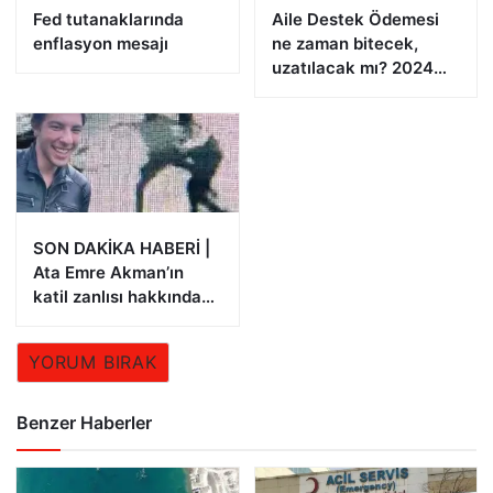
Fed tutanaklarında
Aile Destek Ödemesi
enflasyon mesajı
ne zaman bitecek,
uzatılacak mı? 2024
Aile Destek Programı
ödemeleri
SON DAKİKA HABERİ |
Ata Emre Akman’ın
katil zanlısı hakkında
istenen ceza belli oldu
YORUM BIRAK
Benzer Haberler