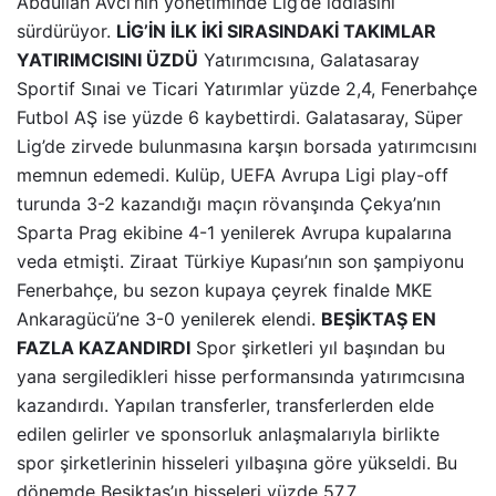
Abdullah Avcı’nın yönetiminde Lig’de iddiasını
sürdürüyor.
LİG’İN İLK İKİ SIRASINDAKİ TAKIMLAR
YATIRIMCISINI ÜZDÜ
Yatırımcısına, Galatasaray
Sportif Sınai ve Ticari Yatırımlar yüzde 2,4, Fenerbahçe
Futbol AŞ ise yüzde 6 kaybettirdi. Galatasaray, Süper
Lig’de zirvede bulunmasına karşın borsada yatırımcısını
memnun edemedi. Kulüp, UEFA Avrupa Ligi play-off
turunda 3-2 kazandığı maçın rövanşında Çekya’nın
Sparta Prag ekibine 4-1 yenilerek Avrupa kupalarına
veda etmişti. Ziraat Türkiye Kupası’nın son şampiyonu
Fenerbahçe, bu sezon kupaya çeyrek finalde MKE
Ankaragücü’ne 3-0 yenilerek elendi.
BEŞİKTAŞ EN
FAZLA KAZANDIRDI
Spor şirketleri yıl başından bu
yana sergiledikleri hisse performansında yatırımcısına
kazandırdı. Yapılan transferler, transferlerden elde
edilen gelirler ve sponsorluk anlaşmalarıyla birlikte
spor şirketlerinin hisseleri yılbaşına göre yükseldi. Bu
dönemde Beşiktaş’ın hisseleri yüzde 57,7,