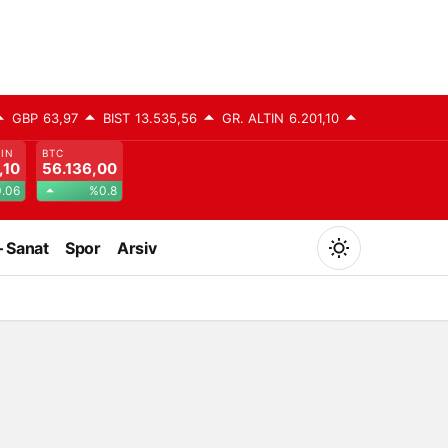
GBP
63,97
BIST
13.535,56
GR. ALTIN
6.201,10
TIN
BTC
,10
56.136,00
.06
%0.8
– Sanat
Spor
Arsiv
Mod
değiştir
Gündüz Modu
Gündüz modunu seçin.