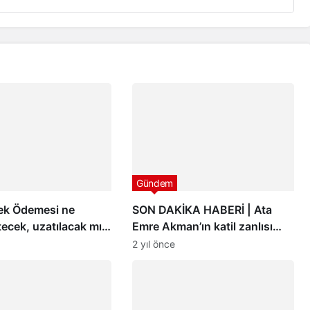
Gündem
tek Ödemesi ne
SON DAKİKA HABERİ | Ata
ecek, uzatılacak mı?
Emre Akman’ın katil zanlısı
e Destek Programı
hakkında istenen ceza belli
2 yıl önce
i
oldu