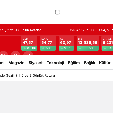
? 1, 2 ve 3 Günlük Rotalar
USD
47,57
EURO
54,77
USD
EURO
GBP
BIST
GR. AL
47,57
54,77
63,97
13.535,56
6.201
%0.06
%0.05
%0.13
%0.93
%0
mi
Magazin
Siyaset
Teknoloji
Eğitim
Sağlık
Kültür 
e Gezilir? 1, 2 ve 3 Günlük Rotalar