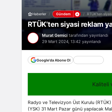
Gündem
Haberler
RTÜK’ten siyasi
RTÜK’ten siyasi reklam ya
Murat Gemici
tarafından yayınlandı
29 Mart 2024, 13:42
yayınlandı
Google'da Abone Ol
Kaliteli
Radyo ve Televizyon Üst Kurulu (RTÜK)
(YSK) 31 Mart Pazar günü yapılacak Mahall