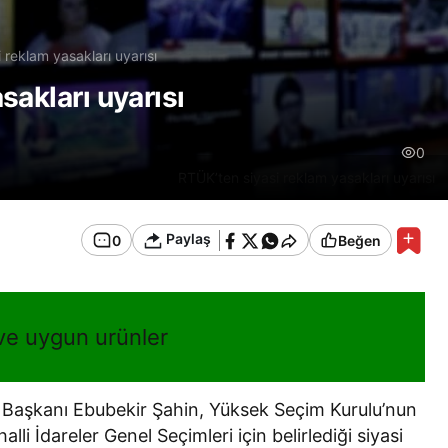
 reklam yasakları uyarısı
sakları uyarısı
0
RTÜK’ten siyasi reklam yasakları uyarısı
Paylaş
0
Beğen
 ve uygun urünler
 Başkanı Ebubekir Şahin, Yüksek Seçim Kurulu’nun
i İdareler Genel Seçimleri için belirlediği siyasi