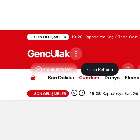
19:28
Kapadokya Kaç Günde Gezilir
SON GELIŞMELER
GencUlak
Premium'a Geç
Firma Rehberi
Son Dakika
Gündem
Dünya
Ekono
19:28
Kapadokya Kaç Günd
SON GELIŞMELER