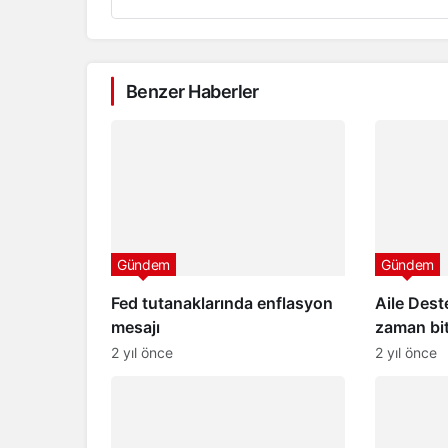
Benzer Haberler
Gündem
Gündem
Fed tutanaklarında enflasyon
Aile Des
mesajı
zaman bit
2024 Ail
2 yıl önce
2 yıl önce
ödemeler