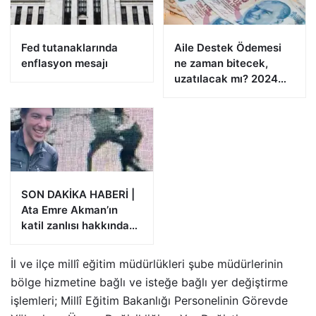
Fed tutanaklarında
Aile Destek Ödemesi
enflasyon mesajı
ne zaman bitecek,
uzatılacak mı? 2024
Aile Destek Programı
ödemeleri
SON DAKİKA HABERİ |
Ata Emre Akman’ın
katil zanlısı hakkında
istenen ceza belli oldu
İl ve ilçe millî eğitim müdürlükleri şube müdürlerinin
bölge hizmetine bağlı ve isteğe bağlı yer değiştirme
işlemleri; Millî Eğitim Bakanlığı Personelinin Görevde