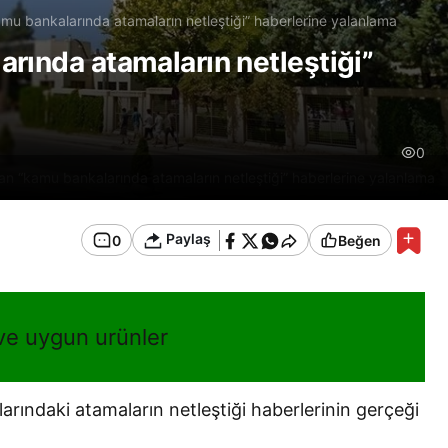
mu bankalarında atamaların netleştiği” haberlerine yalanlama
rında atamaların netleştiği”
0
an “kamu bankalarında atamaların netleştiği” haberlerine yalanlama
Paylaş
0
Beğen
 ve uygun urünler
rındaki atamaların netleştiği haberlerinin gerçeği