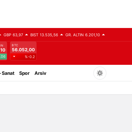
GBP
63,97
BIST
13.535,56
GR. ALTIN
6.201,10
BTC
IN
56.052,00
,10
.06
%-0.2
– Sanat
Spor
Arsiv
Mod
değiştir
Gündüz Modu
Gündüz modunu seçin.