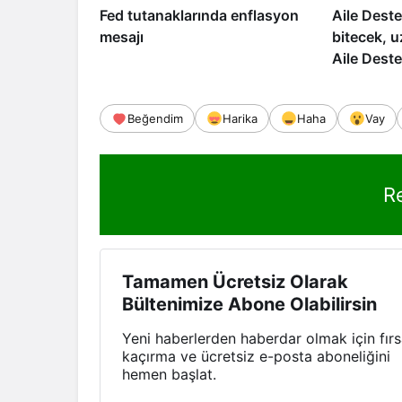
Fed tutanaklarında enflasyon
Aile Dest
mesajı
bitecek, 
Aile Dest
Beğendim
Harika
Haha
Vay
R
Tamamen Ücretsiz Olarak
Bültenimize Abone Olabilirsin
Yeni haberlerden haberdar olmak için fırs
kaçırma ve ücretsiz e-posta aboneliğini
hemen başlat.