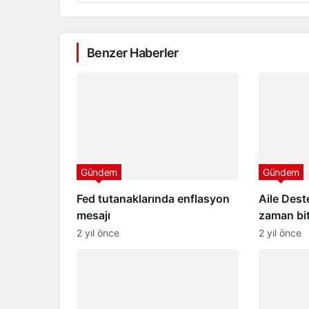
Benzer Haberler
Gündem
Gündem
Fed tutanaklarında enflasyon
Aile Des
mesajı
zaman bit
2024 Ail
2 yıl önce
2 yıl önce
ödemeler