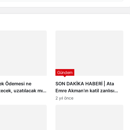
Gündem
tek Ödemesi ne
SON DAKİKA HABERİ | Ata
ecek, uzatılacak mı?
Emre Akman’ın katil zanlısı
e Destek Programı
hakkında istenen ceza belli
2 yıl önce
i
oldu