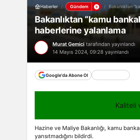
Gündem
Haberler
Bakanlıktan “ka
Bakanlıktan “kamu bankala
haberlerine yalanlama
Murat Gemici
tarafından yayınlandı
14 Mayıs 2024, 09:28
yayınlandı
Bakanlıkt
Google'da Abone Ol
Kaliteli
Hazine ve Maliye Bakanlığı, kamu bankala
yansıtmadığını bildirdi.