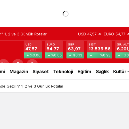
? 1, 2 ve 3 Günlük Rotalar
USD
47,57
EURO
54,77
USD
EURO
GBP
BIST
GR. ALT
47,57
54,77
63,97
13.535,56
6.201
%0.06
%0.05
%0.13
%0.93
%0
mi
Magazin
Siyaset
Teknoloji
Eğitim
Sağlık
Kültür 
e Gezilir? 1, 2 ve 3 Günlük Rotalar