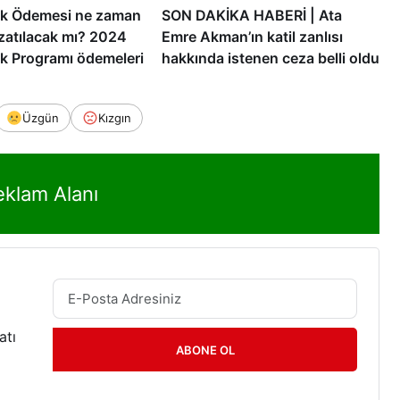
ek Ödemesi ne zaman
SON DAKİKA HABERİ | Ata
uzatılacak mı? 2024
Emre Akman’ın katil zanlısı
ek Programı ödemeleri
hakkında istenen ceza belli oldu
Üzgün
Kızgın
eklam Alanı
atı
ABONE OL