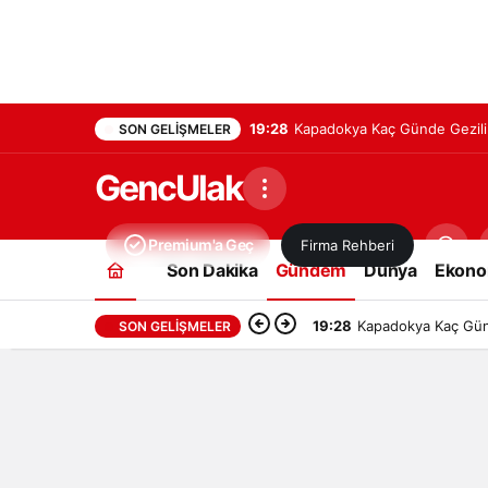
19:28
Kapadokya Kaç Günde Gezilir
SON GELIŞMELER
GencUlak
Premium'a Geç
Firma Rehberi
Son Dakika
Gündem
Dünya
Ekono
19:28
Kapadokya Kaç Günd
SON GELIŞMELER