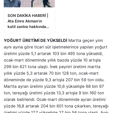
SON DAKİKA HABERİ |
Ata Emre Akman’ın
katil zanlısı hakkında
istenen ceza belli oldu
YOĞURT ÜRETİMİ DE YÜKSELDİ
Martta geçen yılın
aynı ayına göre ticari süt işletmelerince yapılan yoğurt
üretimi yüzde 5,1 artarak 103 bin 495 tona yükseldi,
ocak-mart döneminde yıllık bazda yüzde 10 artışla
299 bin 621 tona ulaştı. İnek peyniri üretimi martta
yıllık yüzde 5,3 artarak 70 bin 128 ton, ocak-mart
döneminde de yüzde 9,3 artışla 207 bin 59 ton oldu.
Martta ayran üretimi yüzde 10,6 yükselişle 68 bin 97
ton, tereyağı üretimi yüzde 13,3 artışla 9 bin 160 ton
olarak belirlendi. Ocak-mart döneminde ayran üretimi
yüzde 16,8 artarak 204 bin 601 tona çıkarken, tereyağı
üretimi yüzde 17,7 yükselişle 27 bin 56 tona ulaştı. Aynı