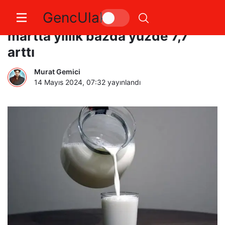
GencUlak
Toplanan inek sütü miktarı
martta yıllık bazda yüzde 7,7
arttı
Murat Gemici
14 Mayıs 2024, 07:32
yayınlandı