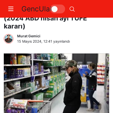
GencUlak
ABD enflasyon verileri ne oldu?
(2024 ABD nisan ayı TÜFE
kararı)
Murat Gemici
15 Mayıs 2024, 12:41
yayınlandı