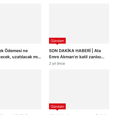
Gündem
tek Ödemesi ne
SON DAKİKA HABERİ | Ata
ecek, uzatılacak mı?
Emre Akman’ın katil zanlısı
e Destek Programı
hakkında istenen ceza belli
2 yıl önce
i
oldu
Gündem