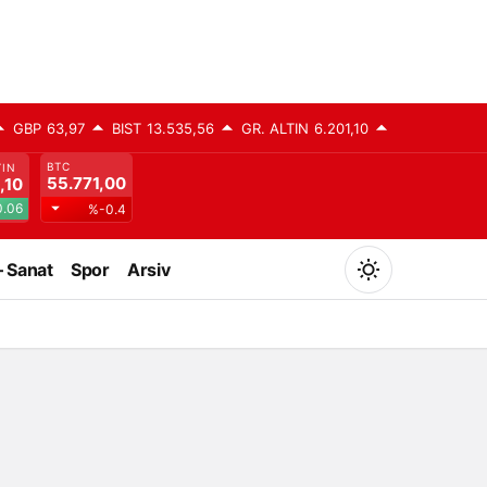
GBP
63,97
BIST
13.535,56
GR. ALTIN
6.201,10
BTC
TIN
55.771,00
,10
.06
%-0.4
– Sanat
Spor
Arsiv
Mod
değiştir
Gündüz Modu
Gündüz modunu seçin.