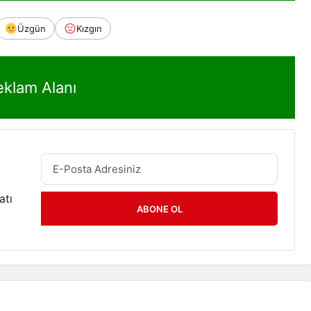
Üzgün
Kızgın
eklam Alanı
atı
ABONE OL