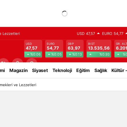
 Lezzetleri
USD
47,57
EURO
54,77
USD
EURO
GBP
BIST
GR. AL
47,57
54,77
63,97
13.535,56
6.201
%0.06
%0.05
%0.13
%0.93
%0
mi
Magazin
Siyaset
Teknoloji
Eğitim
Sağlık
Kültür 
ekleri ve Lezzetleri