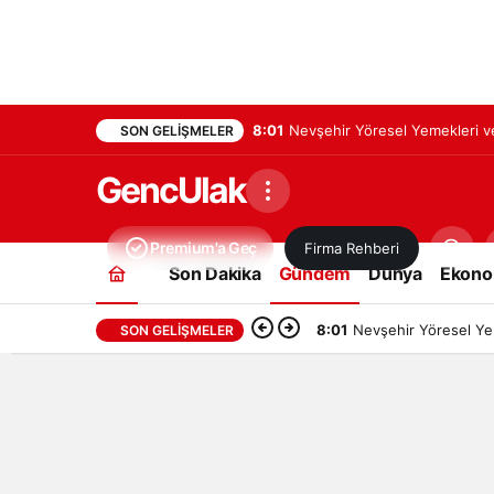
8:01
Nevşehir Yöresel Yemekleri ve
SON GELIŞMELER
GencUlak
Premium'a Geç
Firma Rehberi
Son Dakika
Gündem
Dünya
Ekono
8:01
Nevşehir Yöresel Yem
SON GELIŞMELER