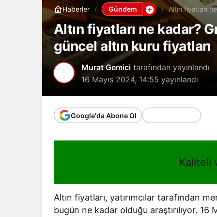
Gündem
Haberler
Altın fiyatları
fiyatları
Altın fiyatları ne kadar? 
güncel altın kuru fiyatları
Murat Gemici
tarafından yayınlandı
16 Mayıs 2024, 14:55
yayınlandı
Altın fiyatları n
Google'da Abone Ol
Kaliteli
Altın fiyatları, yatırımcılar tarafından me
bugün ne kadar olduğu araştırılıyor. 16 