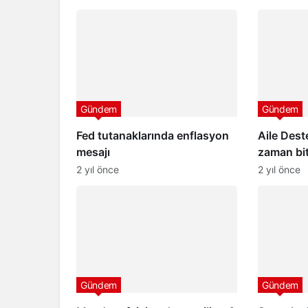
Gündem
Gündem
Fed tutanaklarında enflasyon
Aile Des
mesajı
zaman bit
2024 Ail
2 yıl önce
2 yıl önce
ödemeler
Gündem
Gündem