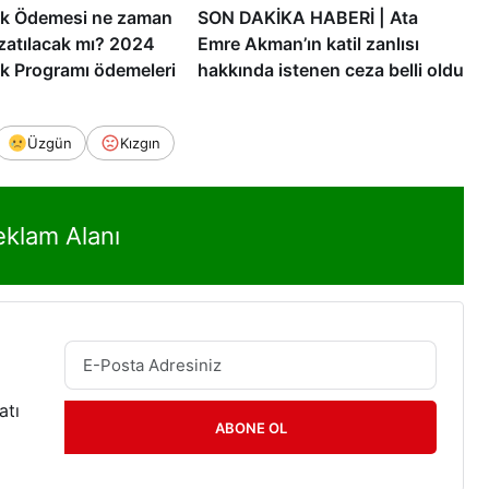
ek Ödemesi ne zaman
SON DAKİKA HABERİ | Ata
uzatılacak mı? 2024
Emre Akman’ın katil zanlısı
ek Programı ödemeleri
hakkında istenen ceza belli oldu
Üzgün
Kızgın
eklam Alanı
atı
ABONE OL