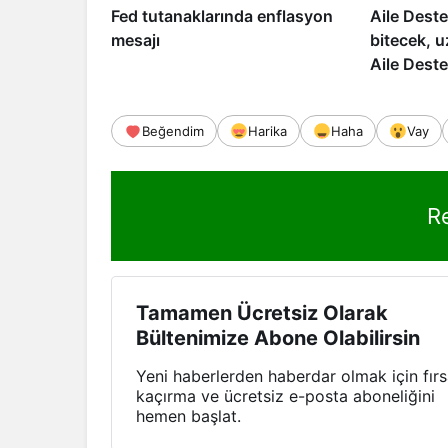
Fed tutanaklarında enflasyon
Aile Dest
mesajı
bitecek, 
Aile Dest
Beğendim
Harika
Haha
Vay
R
Tamamen Ücretsiz Olarak
Bültenimize Abone Olabilirsin
Yeni haberlerden haberdar olmak için fırs
kaçırma ve ücretsiz e-posta aboneliğini
hemen başlat.