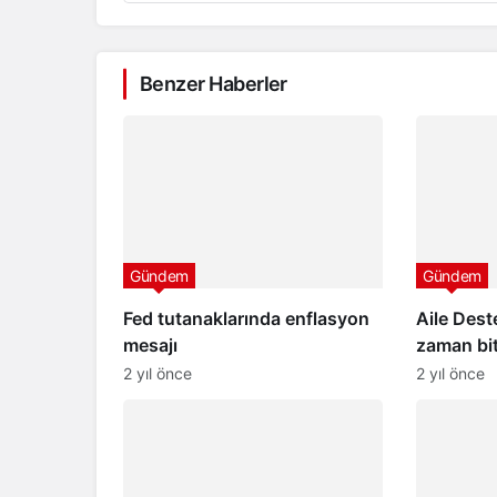
Benzer Haberler
Gündem
Gündem
Fed tutanaklarında enflasyon
Aile Des
mesajı
zaman bit
2024 Ail
2 yıl önce
2 yıl önce
ödemeler