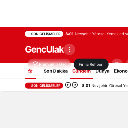
8:01
Nevşehir Yöresel Yemekleri ve
SON GELIŞMELER
GencUlak
Premium'a Geç
Firma Rehberi
Son Dakika
Gündem
Dünya
Ekono
8:01
Nevşehir Yöresel Yem
SON GELIŞMELER