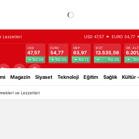
 Lezzetleri
USD
47,57
EURO
54,77
USD
EURO
GBP
BIST
GR. ALT
47,57
54,77
63,97
13.535,56
6.201
%0.06
%0.05
%0.13
%0.93
%0
mi
Magazin
Siyaset
Teknoloji
Eğitim
Sağlık
Kültür 
ekleri ve Lezzetleri