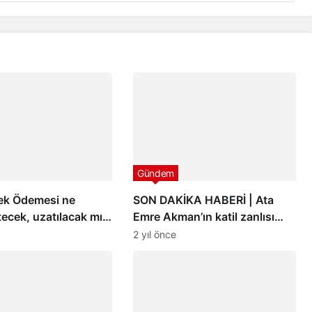
Gündem
tek Ödemesi ne
SON DAKİKA HABERİ | Ata
ecek, uzatılacak mı?
Emre Akman’ın katil zanlısı
e Destek Programı
hakkında istenen ceza belli
2 yıl önce
i
oldu