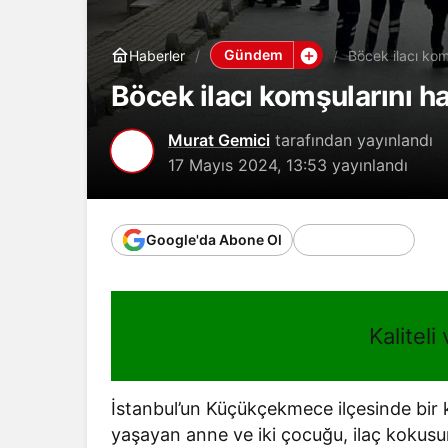
Gündem
Haberler
Böcek ilacı komş
Böcek ilacı komşularını ha
Murat Gemici
tarafından yayınlandı
17 Mayıs 2024, 13:53
yayınlandı
Google'da Abone Ol
Kaliteli
İstanbul’un Küçükçekmece ilçesinde bir ki
yaşayan anne ve iki çocuğu, ilaç kokusu