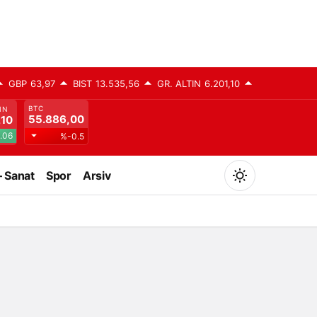
GBP
63,97
BIST
13.535,56
GR. ALTIN
6.201,10
BTC
IN
55.886,00
,10
.06
%-0.5
– Sanat
Spor
Arsiv
Mod
değiştir
Gündüz Modu
Gündüz modunu seçin.