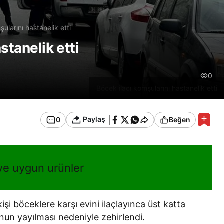
ularını hastanelik etti
stanelik etti
0
Böcek ilacı komşularını hastanelik etti
Paylaş
0
Beğen
 ve uygun urünler
şi böceklere karşı evini ilaçlayınca üst katta
nun yayılması nedeniyle zehirlendi.