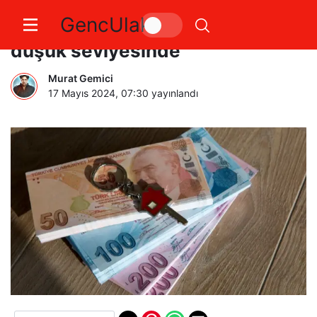
GencUlak
Konut satışları son 3 yılın en
düşük seviyesinde
Murat Gemici
17 Mayıs 2024, 07:30
yayınlandı