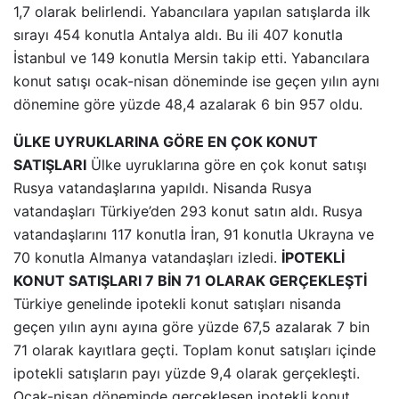
1,7 olarak belirlendi. Yabancılara yapılan satışlarda ilk
sırayı 454 konutla Antalya aldı. Bu ili 407 konutla
İstanbul ve 149 konutla Mersin takip etti. Yabancılara
konut satışı ocak-nisan döneminde ise geçen yılın aynı
dönemine göre yüzde 48,4 azalarak 6 bin 957 oldu.
ÜLKE UYRUKLARINA GÖRE EN ÇOK KONUT
SATIŞLARI
Ülke uyruklarına göre en çok konut satışı
Rusya vatandaşlarına yapıldı. Nisanda Rusya
vatandaşları Türkiye’den 293 konut satın aldı. Rusya
vatandaşlarını 117 konutla İran, 91 konutla Ukrayna ve
70 konutla Almanya vatandaşları izledi.
İPOTEKLİ
KONUT SATIŞLARI 7 BİN 71 OLARAK GERÇEKLEŞTİ
Türkiye genelinde ipotekli konut satışları nisanda
geçen yılın aynı ayına göre yüzde 67,5 azalarak 7 bin
71 olarak kayıtlara geçti. Toplam konut satışları içinde
ipotekli satışların payı yüzde 9,4 olarak gerçekleşti.
Ocak-nisan döneminde gerçekleşen ipotekli konut