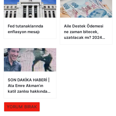
Fed tutanaklarında
Aile Destek Ödemesi
enflasyon mesajı
ne zaman bitecek,
uzatılacak mı? 2024
Aile Destek Programı
ödemeleri
SON DAKİKA HABERİ |
Ata Emre Akman’ın
katil zanlısı hakkında
istenen ceza belli oldu
YORUM BIRAK