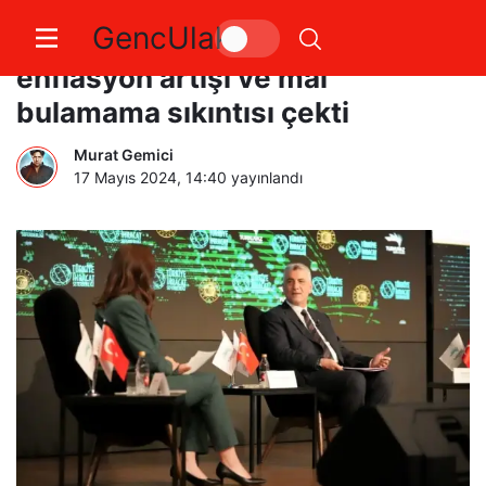
GencUlak
Ticaret Bakanı Bolat: İsrail
enflasyon artışı ve mal
bulamama sıkıntısı çekti
Murat Gemici
17 Mayıs 2024, 14:40
yayınlandı