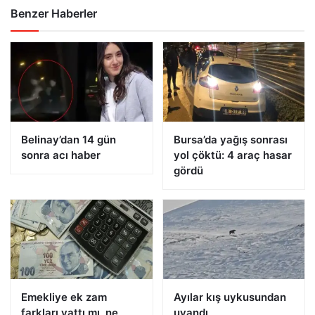
Benzer Haberler
Belinay’dan 14 gün
Bursa’da yağış sonrası
sonra acı haber
yol çöktü: 4 araç hasar
gördü
Emekliye ek zam
Ayılar kış uykusundan
farkları yattı mı, ne
uyandı