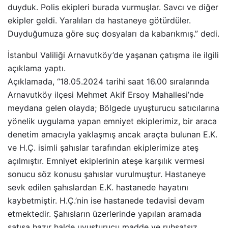
duyduk. Polis ekipleri burada vurmuşlar. Savcı ve diğer
ekipler geldi. Yaralıları da hastaneye götürdüler.
Duyduğumuza göre suç dosyaları da kabarıkmış.” dedi.
İstanbul Valiliği Arnavutköy’de yaşanan çatışma ile ilgili
açıklama yaptı.
Açıklamada, “18.05.2024 tarihi saat 16.00 sıralarında
Arnavutköy ilçesi Mehmet Akif Ersoy Mahallesi’nde
meydana gelen olayda; Bölgede uyuşturucu satıcılarına
yönelik uygulama yapan emniyet ekiplerimiz, bir araca
denetim amacıyla yaklaşmış ancak araçta bulunan E.K.
ve H.Ç. isimli şahıslar tarafından ekiplerimize ateş
açılmıştır. Emniyet ekiplerinin ateşe karşılık vermesi
sonucu söz konusu şahıslar vurulmuştur. Hastaneye
sevk edilen şahıslardan E.K. hastanede hayatını
kaybetmiştir. H.Ç.’nin ise hastanede tedavisi devam
etmektedir. Şahısların üzerlerinde yapılan aramada
satışa hazır halde uyuşturucu madde ve ruhsatsız