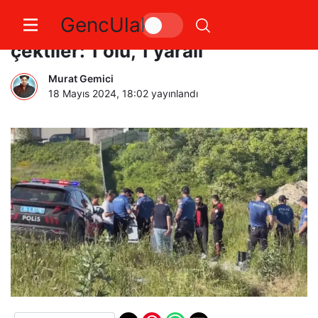
GencUlak
Arnavutköy’de polise silah
çektiler: 1 ölü, 1 yaralı
Murat Gemici
18 Mayıs 2024, 18:02
yayınlandı