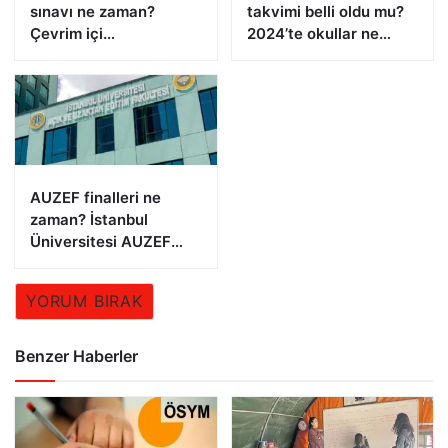
sınavı ne zaman?
takvimi belli oldu mu?
Çevrim içi
2024’te okullar ne
düzenlenecek
zaman açılacak?
AUZEF finalleri ne
zaman? İstanbul
Üniversitesi AUZEF
bitirme sınavı takvimi
YORUM BIRAK
Benzer Haberler