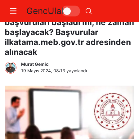
GencUlak
20 bin öğretmen ataması
başvuruları başladı mı, ne zaman
başlayacak? Başvurular
ilkatama.meb.gov.tr adresinden
alınacak
Murat Gemici
19 Mayıs 2024, 08:13
yayınlandı