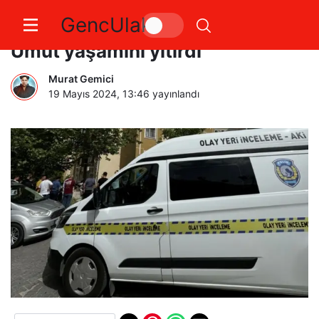
GencUlak
8. kattan düşen 4 yaşındaki
Umut yaşamını yitirdi
Murat Gemici
19 Mayıs 2024, 13:46
yayınlandı