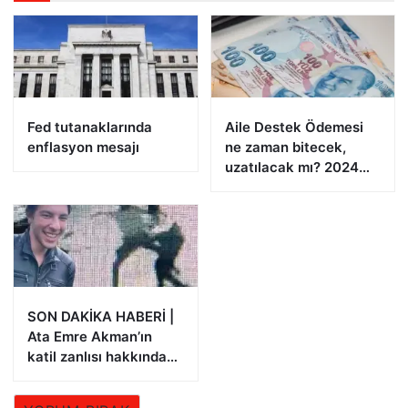
Fed tutanaklarında
Aile Destek Ödemesi
enflasyon mesajı
ne zaman bitecek,
uzatılacak mı? 2024
Aile Destek Programı
ödemeleri
SON DAKİKA HABERİ |
Ata Emre Akman’ın
katil zanlısı hakkında
istenen ceza belli oldu