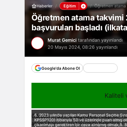
Eğitim
Haberler
Öğretmen atama t
(ilkatama.meb.gov
Öğretmen atama takvimi
başvuruları başladı (ilka
Murat Gemici
tarafından yayınlandı
20 Mayıs 2024, 08:26
yayınlandı
Öğretmen atama takvimi 2024: Öğretmen
Google'da Abone Ol
Kaliteli
1. 657 sayılı Devlet Memurları Kanununun 48’inci m
6. 2023 yılında yapılan Kamu Personel Seçme Sına
Öğretmen atama başvuruları başladı. Y
olmak (Kuzey Kıbrıs Türk Cumhuriyeti vatandaşları
KPSSP120) itibarıyla 50 ve üzerinde puan almış 
atama başvuruları takvimde belirtilen s
olunan yükseköğretim programı, öğretmenliğe atanac
çıkarılmayı gerektiren bir ceza almamış olmak,8.