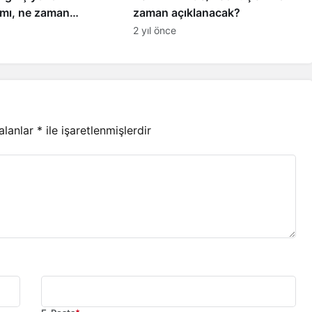
 mı, ne zaman
zaman açıklanacak?
cak? (2024 MEB LGS
2 yıl önce
leri sorgulama)
 alanlar
*
ile işaretlenmişlerdir