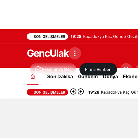
19:28
Kapadokya Kaç Günde Gezilir
SON GELIŞMELER
GencUlak
Premium'a Geç
Firma Rehberi
Son Dakika
Gündem
Dünya
Ekono
19:28
Kapadokya Kaç Günd
SON GELIŞMELER