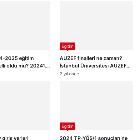
Eğitim
-2025 eğitim
AUZEF finalleri ne zaman?
elli oldu mu? 2024’te
İstanbul Üniversitesi AUZEF
e zaman açılacak?
bitirme sınavı takvimi
2 yıl önce
Eğitim
giriş yerleri
2024 TR-YÖS/1 sonuçları ne