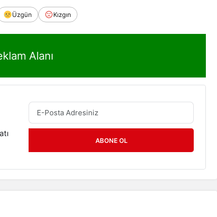
Üzgün
Kızgın
eklam Alanı
atı
ABONE OL