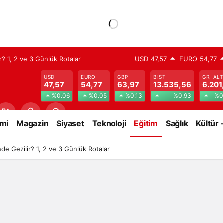
? 1, 2 ve 3 Günlük Rotalar
USD
47,57
EURO
54,77
USD
EURO
GBP
BIST
GR. ALT
47,57
54,77
63,97
13.535,56
6.201
%0.06
%0.05
%0.13
%0.93
%0
mi
Magazin
Siyaset
Teknoloji
Eğitim
Sağlık
Kültür 
e Gezilir? 1, 2 ve 3 Günlük Rotalar