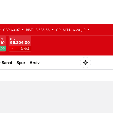
GBP
63,97
BIST
13.535,56
GR. ALTIN
6.201,10
BTC
IN
56.204,00
,10
.06
%-0.3
– Sanat
Spor
Arsiv
Mod
değiştir
Gündüz Modu
Gündüz modunu seçin.