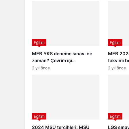
Eğitim
Eğitim
MEB YKS deneme sınavı ne
MEB 2024
zaman? Çevrim içi
takvimi b
düzenlenecek
okullar n
2 yıl önce
2 yıl önce
Eğitim
Eğitim
2024 MSÜ tercihleri: MSÜ
LGS sınav 