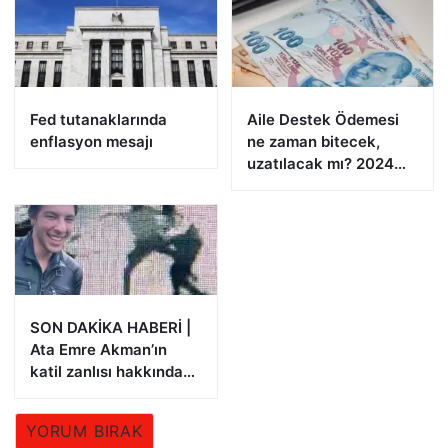
Fed tutanaklarında
Aile Destek Ödemesi
enflasyon mesajı
ne zaman bitecek,
uzatılacak mı? 2024
Aile Destek Programı
ödemeleri
SON DAKİKA HABERİ |
Ata Emre Akman’ın
katil zanlısı hakkında
istenen ceza belli oldu
YORUM BIRAK