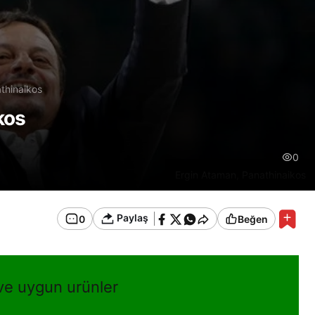
thinaikos
kos
0
Ergin Ataman, Panathinaikos
Paylaş
0
Beğen
 ve uygun urünler