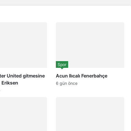
Spor
er United gitmesine
Acun Ilıcalı Fenerbahçe
! Eriksen
6 gün önce
e