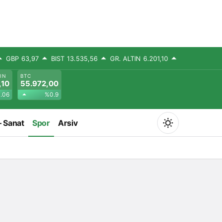
GBP
63,97
BIST
13.535,56
GR. ALTIN
6.201,10
TIN
BTC
,10
55.972,00
.06
%0.9
– Sanat
Spor
Arsiv
Mod
değiştir
Gündüz Modu
Gündüz modunu seçin.