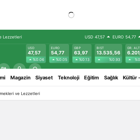
 Lezzetleri
USD
47,57
EURO
54,77
USD
EURO
GBP
BIST
GR. AL
47,57
54,77
63,97
13.535,56
6.201
%0.06
%0.05
%0.13
%0.93
%0
mi
Magazin
Siyaset
Teknoloji
Eğitim
Sağlık
Kültür 
ekleri ve Lezzetleri