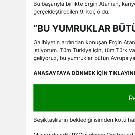
Bu başarıyla birlikte Ergin Ataman, kari
gerçekleştirebilen 9. koç oldu.
“BU YUMRUKLAR BÜTÜ
Galibiyetin ardından konuşan Ergin Ata
istiyorum. Tüm Türkiye için, tüm Türk v
geliyoruz, bu yumruklar bütün Avrupa’ya g
ANASAYFAYA DÖNMEK İÇİN TIKLAYIN
R
Beşiktaşlıların beklediği isimden kötü ha
Milyon dolarlık PSG’yi eleyen Dortmund a