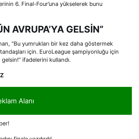
yerinin 6. Final-Four’una yükselerek bunu
N AVRUPA’YA GELSİN”
man, “Bu yumrukları bir kez daha göstermek
atandaşları için. EuroLeague şampiyonluğu için
elsin!” ifadelerini kullandı.
IZ
eklam Alanı
ber!
dını finale yazdırdı!