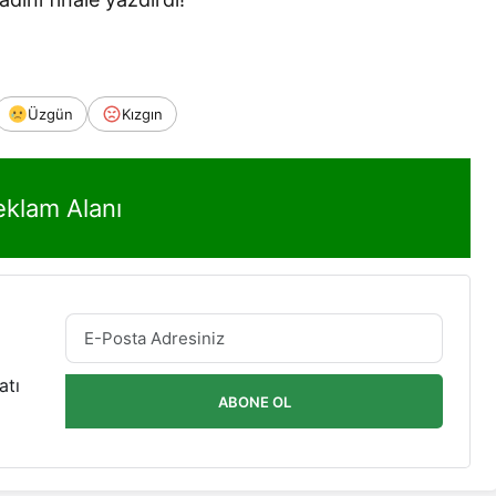
Üzgün
Kızgın
eklam Alanı
atı
ABONE OL