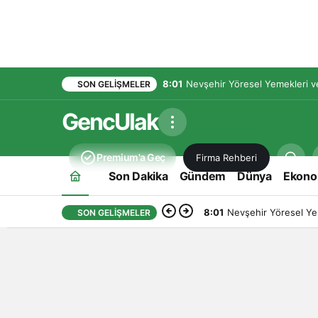
8:01
Nevşehir Yöresel Yemekleri ve
SON GELIŞMELER
GencUlak
Premium'a Geç
Firma Rehberi
Son Dakika
Gündem
Dünya
Ekono
8:01
Nevşehir Yöresel Yem
SON GELIŞMELER