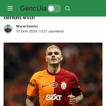
GencUlak
Icardi, Galatasaray yönetimini
tehdit etti!
Murat Gemici
10 Ekim 2024, 13:21
yayınlandı