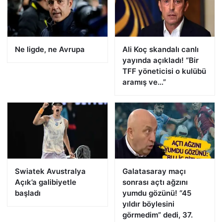
Ne ligde, ne Avrupa
Ali Koç skandalı canlı
yayında açıkladı! “Bir
TFF yöneticisi o kulübü
aramış ve…”
Swiatek Avustralya
Galatasaray maçı
Açık’a galibiyetle
sonrası açtı ağzını
başladı
yumdu gözünü! “45
yıldır böylesini
görmedim” dedi, 37.