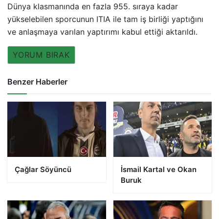
Dünya klasmanında en fazla 955. sıraya kadar
yükselebilen sporcunun ITIA ile tam iş birliği yaptığını
ve anlaşmaya varılan yaptırımı kabul ettiği aktarıldı.
YORUM BIRAK
Benzer Haberler
Çağlar Söyüncü
İsmail Kartal ve Okan
Buruk