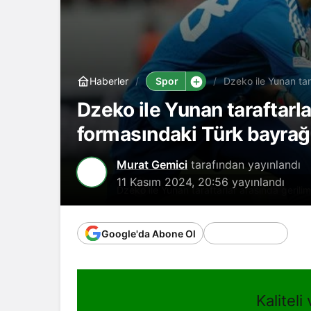
Spor
Haberler
Dzeko ile Yunan tar
bayrağını gösterin
Dzeko ile Yunan taraftarl
formasındaki Türk bayrağ
Murat Gemici
tarafından yayınlandı
11 Kasım 2024, 20:56
yayınlandı
Dzeko ile Yunan taraftarlar arasında geril
Google'da Abone Ol
Kaliteli