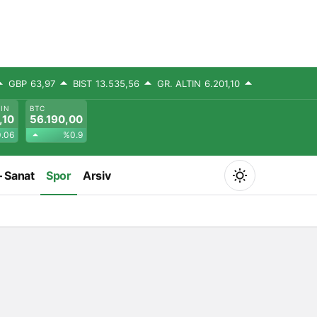
GBP
63,97
BIST
13.535,56
GR. ALTIN
6.201,10
TIN
BTC
,10
56.190,00
.06
%0.9
– Sanat
Spor
Arsiv
Mod
değiştir
Gündüz Modu
Gündüz modunu seçin.