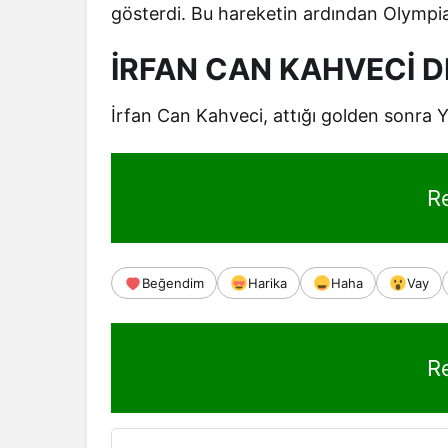
gösterdi. Bu hareketin ardından Olympia
İRFAN CAN KAHVECİ DE
İrfan Can Kahveci, attığı golden sonra Y
R
Beğendim
Harika
Haha
Vay
R