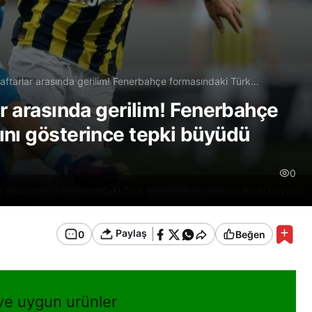
aftarlar arasında gerilim! Fenerbahçe formasındaki Türk
ce tepki büyüdü
ar arasında gerilim! Fenerbahçe
ını gösterince tepki büyüdü
0
im! Fenerbahçe formasındaki Türk bayrağını gösterince tepki büyüdü
Paylaş
0
Beğen
 ve uygun urünler