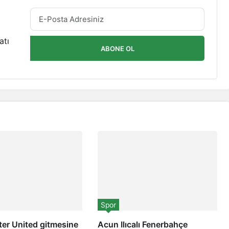
atı
ABONE OL
Spor
er United gitmesine
Acun Ilıcalı Fenerbahçe