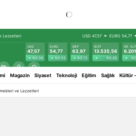
 Lezzetleri
USD
47,57
EURO
54,77
USD
EURO
GBP
BIST
GR. AL
47,57
54,77
63,97
13.535,56
6.201
%0.06
%0.05
%0.13
%0.93
%0
mi
Magazin
Siyaset
Teknoloji
Eğitim
Sağlık
Kültür 
ekleri ve Lezzetleri