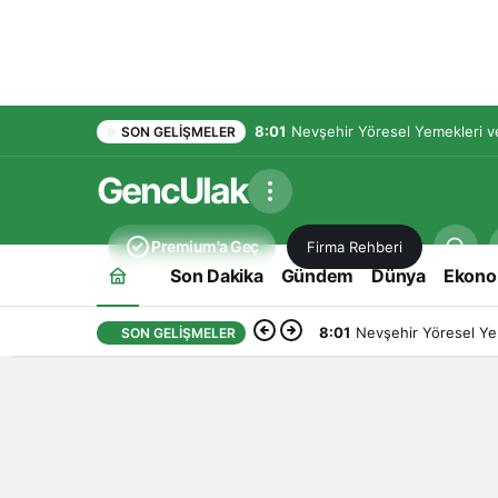
8:01
Nevşehir Yöresel Yemekleri ve
SON GELIŞMELER
GencUlak
Premium'a Geç
Firma Rehberi
Son Dakika
Gündem
Dünya
Ekono
8:01
Nevşehir Yöresel Yem
SON GELIŞMELER