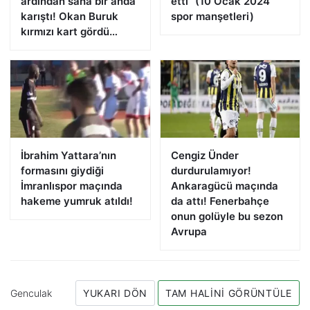
ardından saha bir anda
etti” (10 Ocak 2024
karıştı! Okan Buruk
spor manşetleri)
kırmızı kart gördü…
İbrahim Yattara’nın
Cengiz Ünder
formasını giydiği
durdurulamıyor!
İmranlıspor maçında
Ankaragücü maçında
hakeme yumruk atıldı!
da attı! Fenerbahçe
onun golüyle bu sezon
Avrupa
Genculak
YUKARI DÖN
TAM HALINI GÖRÜNTÜLE