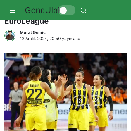
GencUlak
Fenerbahçe Alagöz Holding,
EuroLeague
Murat Gemici
12 Aralık 2024, 20:50
yayınlandı