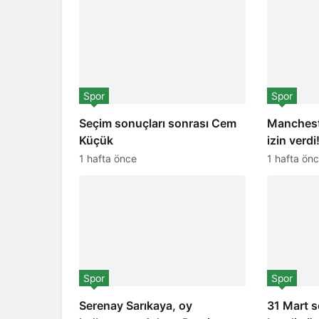
Spor
Spor
Seçim sonuçları sonrası Cem
Manchest
Küçük
izin verdi
1 hafta önce
1 hafta ön
Spor
Spor
Serenay Sarıkaya, oy
31 Mart 