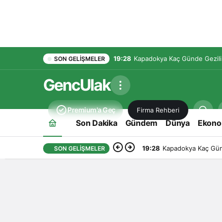
19:28
Kapadokya Kaç Günde Gezilir
SON GELIŞMELER
GencUlak
Premium'a Geç
Firma Rehberi
Son Dakika
Gündem
Dünya
Ekono
19:28
Kapadokya Kaç Günd
SON GELIŞMELER