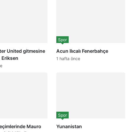
Spor
er United gitmesine
Acun Ilıcalı Fenerbahçe
! Eriksen
1 hafta önce
ce
Spor
seçimlerinde Mauro
Yunanistan