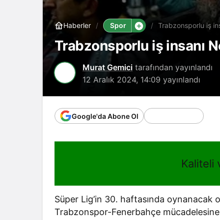
Spor
Haberler
Trabzonsporlu iş i
Trabzonsporlu iş insanı 
Murat Gemici
tarafından yayınlandı
12 Aralık 2024, 14:09
yayınlandı
Google'da Abone Ol
Kaliteli
Süper Lig’in 30. haftasında oynanacak ol
Trabzonspor-Fenerbahçe mücadelesine kıs