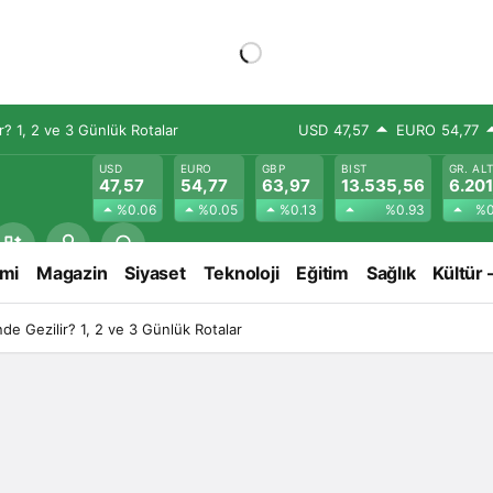
? 1, 2 ve 3 Günlük Rotalar
USD
47,57
EURO
54,77
USD
EURO
GBP
BIST
GR. AL
47,57
54,77
63,97
13.535,56
6.201
%0.06
%0.05
%0.13
%0.93
%0
mi
Magazin
Siyaset
Teknoloji
Eğitim
Sağlık
Kültür 
e Gezilir? 1, 2 ve 3 Günlük Rotalar