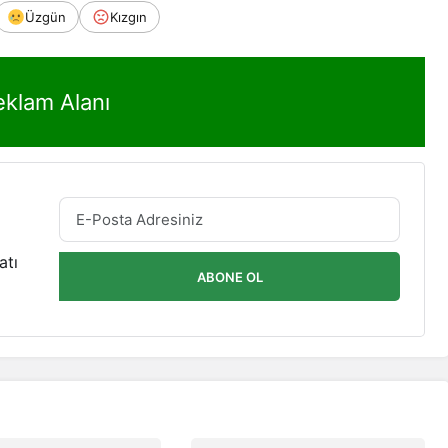
Üzgün
Kızgın
eklam Alanı
atı
ABONE OL