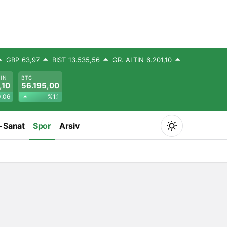
GBP
63,97
BIST
13.535,56
GR. ALTIN
6.201,10
TIN
BTC
,10
56.195,00
.06
%1.1
– Sanat
Spor
Arsiv
Mod
değiştir
Gündüz Modu
Gündüz modunu seçin.