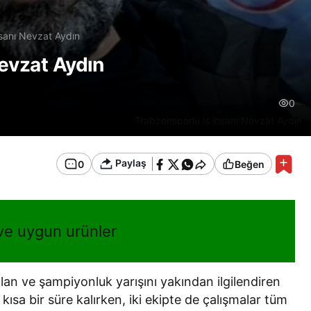
nsanı Nevzat Aydın
Nevzat Aydın
0
Trabzonsporlu iş insanı Nevzat Aydın
Paylaş
0
Beğen
 ve uygun urünler
an ve şampiyonluk yarışını yakından ilgilendiren
a bir süre kalırken, iki ekipte de çalışmalar tüm