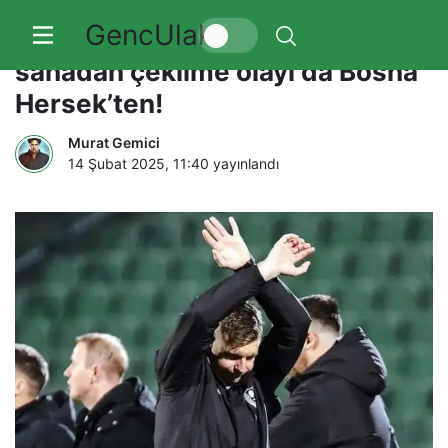
GencUlak
Hakem kararları nedeniyle bir
sahadan çekilme olayı da Bosna
Hersek’ten!
Murat Gemici
14 Şubat 2025, 11:40
yayınlandı