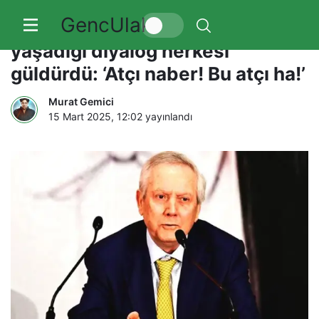
GencUlak
Aziz Yıldırım’ın gazeteciyle
yaşadığı diyalog herkesi
güldürdü: ‘Atçı naber! Bu atçı ha!’
Murat Gemici
15 Mart 2025, 12:02
yayınlandı