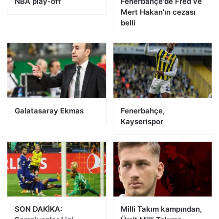
NBA play-off
Fenerbahçe'de Fred ve
Mert Hakan'ın cezası
belli
Galatasaray Ekmas
Fenerbahçe,
Kayserispor
SON DAKİKA:
Milli Takım kampından,