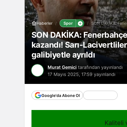
Spor
Haberler
SON DAKİKA: Fenerba
geriye düştüğü müca
SON DAKİKA: Fenerbahçe i
kazandı! Sarı-Lacivertlil
galibiyetle ayrıldı
Murat Gemici
tarafından yayınlandı
SON DAKİKA: Fenerbahçe ikinci yarıda oyuna girenler
17 Mayıs 2025, 17:59
yayınlandı
galibiyetle ayrıldı
Google'da Abone Ol
Kaliteli