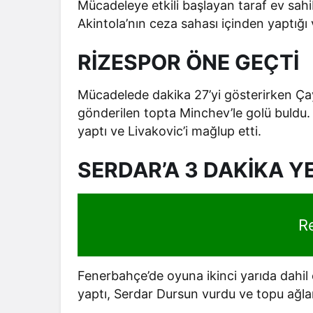
Mücadeleye etkili başlayan taraf ev sahib
Akintola’nın ceza sahası içinden yaptığı 
RİZESPOR ÖNE GEÇTİ
Mücadelede dakika 27’yi gösterirken Ç
gönderilen topta Minchev’le golü buldu
yaptı ve Livakovic’i mağlup etti.
SERDAR’A 3 DAKİKA Y
R
Fenerbahçe’de oyuna ikinci yarıda dahil
yaptı, Serdar Dursun vurdu ve topu ağla