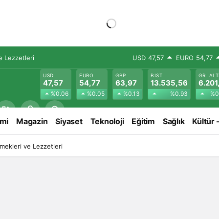
 Lezzetleri
USD
47,57
EURO
54,77
USD
EURO
GBP
BIST
GR. ALT
47,57
54,77
63,97
13.535,56
6.201
%0.06
%0.05
%0.13
%0.93
%0
mi
Magazin
Siyaset
Teknoloji
Eğitim
Sağlık
Kültür 
ekleri ve Lezzetleri