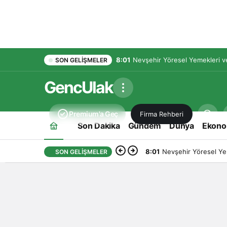
8:01
Nevşehir Yöresel Yemekleri ve
SON GELIŞMELER
GencUlak
Premium'a Geç
Firma Rehberi
Son Dakika
Gündem
Dünya
Ekono
8:01
Nevşehir Yöresel Yem
SON GELIŞMELER