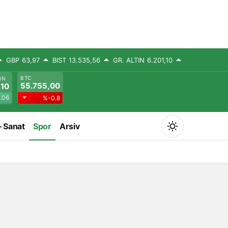
GBP
63,97
BIST
13.535,56
GR. ALTIN
6.201,10
BTC
IN
55.755,00
,10
.06
%-0.8
– Sanat
Spor
Arsiv
Mod
değiştir
Gündüz Modu
Gündüz modunu seçin.