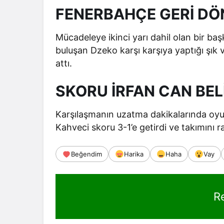
FENERBAHÇE GERİ D
Mücadeleye ikinci yarı dahil olan bir b
buluşan Dzeko karşı karşıya yaptığı şık 
attı.
SKORU İRFAN CAN BEL
Karşılaşmanın uzatma dakikalarında oyun
Kahveci skoru 3-1’e getirdi ve takımını ra
Beğendim
Harika
Haha
Vay
R