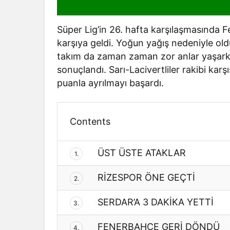
Süper Lig’in 26. hafta karşılaşmasında
karşıya geldi. Yoğun yağış nedeniyle ol
takım da zaman zaman zor anlar yaşarke
sonuçlandı. Sarı-Lacivertliler rakibi kar
puanla ayrılmayı başardı.
Contents
ÜST ÜSTE ATAKLAR
1.
RİZESPOR ÖNE GEÇTİ
2.
SERDAR’A 3 DAKİKA YETTİ
3.
FENERBAHÇE GERİ DÖNDÜ
4.