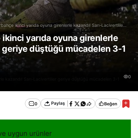
hçe ikinci yarıda oyuna girenlerle kazandı! Sarı-Lacivertliler
delen 3-1 galibiyetle ayrıldı
kinci yarıda oyuna girenlerle
er geriye düştüğü mücadelen 3-1
0
le kazandı! Sarı-Lacivertliler geriye düştüğü mücadelen 3-1
Paylaş
0
Beğen
 ve uygun urünler