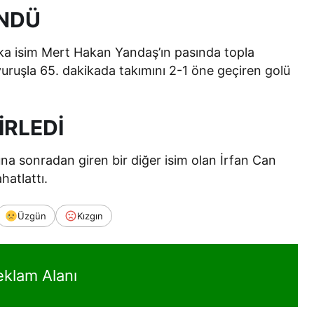
ÖNDÜ
aşka isim Mert Hakan Yandaş’ın pasında topla
vuruşla 65. dakikada takımını 2-1 öne geçiren golü
İRLEDİ
a sonradan giren bir diğer isim olan İrfan Can
hatlattı.
Üzgün
Kızgın
eklam Alanı