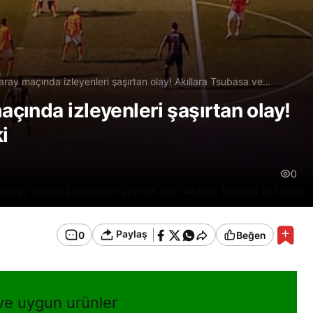
ay maçında izleyenleri şaşırtan olay! Akıllara Tsubasa ve
ında izleyenleri şaşırtan olay!
i
0
saray maçında izleyenleri şaşırtan olay! Akıllara Tsubasa ve Misaki
Paylaş
0
Beğen
 ve uygun urünler