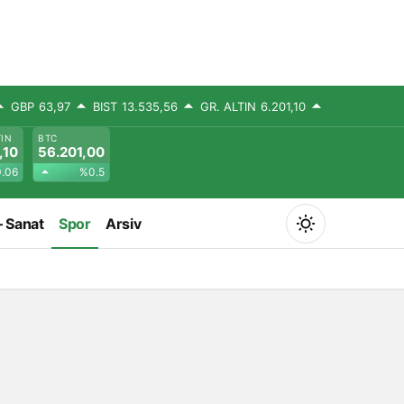
GBP
63,97
BIST
13.535,56
GR. ALTIN
6.201,10
TIN
BTC
,10
56.201,00
.06
%0.5
– Sanat
Spor
Arsiv
Mod
değiştir
Gündüz Modu
Gündüz modunu seçin.