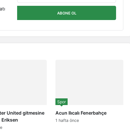
atı
ABONE OL
Spor
er United gitmesine
Acun Ilıcalı Fenerbahçe
! Eriksen
1 hafta önce
ce