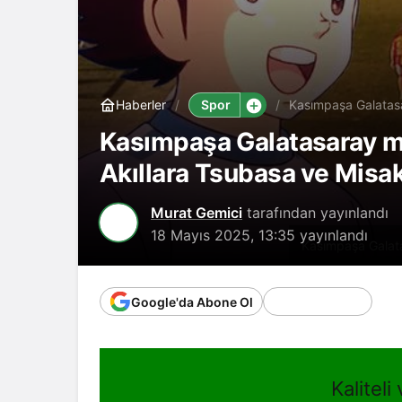
Spor
Haberler
Kasımpaşa Galatasar
Misaki
Kasımpaşa Galatasaray maç
Akıllara Tsubasa ve Misak
Murat Gemici
tarafından yayınlandı
18 Mayıs 2025, 13:35
yayınlandı
Kasımpaşa Galata
Google'da Abone Ol
Kaliteli