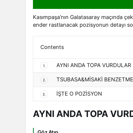
Kasımpaşa’nın Galatasaray maçında çek
ender rastlanacak pozisyonun detayı so
Contents
AYNI ANDA TOPA VURDULAR
1.
TSUBASA&MİSAKİ BENZETME
2.
İŞTE O POZİSYON
3.
AYNI ANDA TOPA VUR
Göz Atın