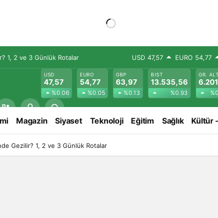
? 1, 2 ve 3 Günlük Rotalar
USD
47,57
EURO
54,77
USD
EURO
GBP
BIST
GR. AL
47,57
54,77
63,97
13.535,56
6.201
%0.06
%0.05
%0.13
%0.93
%0
mi
Magazin
Siyaset
Teknoloji
Eğitim
Sağlık
Kültür 
e Gezilir? 1, 2 ve 3 Günlük Rotalar