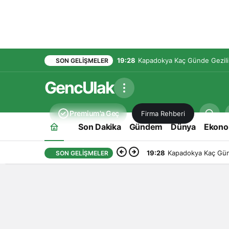
19:28
Kapadokya Kaç Günde Gezilir
SON GELIŞMELER
GencUlak
Premium'a Geç
Firma Rehberi
Son Dakika
Gündem
Dünya
Ekono
19:28
Kapadokya Kaç Günd
SON GELIŞMELER