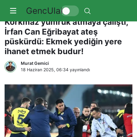
GencUlak
Eski Fenerbahçeli Egemen
Korkmaz yumruk atmaya çalıştı,
İrfan Can Eğribayat ateş
püskürdü: Ekmek yediğin yere
ihanet etmek budur!
Murat Gemici
18 Haziran 2025, 06:34
yayınlandı