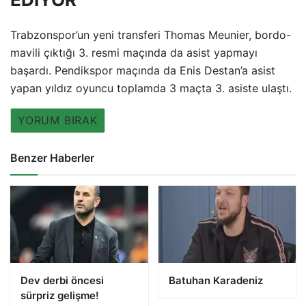
Trabzonspor’un yeni transferi Thomas Meunier, bordo-
mavili çıktığı 3. resmi maçında da asist yapmayı
başardı. Pendikspor maçında da Enis Destan’a asist
yapan yıldız oyuncu toplamda 3 maçta 3. asiste ulaştı.
YORUM BIRAK
Benzer Haberler
Dev derbi öncesi
Batuhan Karadeniz
sürpriz gelişme!