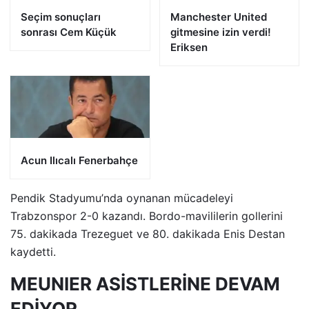
Seçim sonuçları
Manchester United
sonrası Cem Küçük
gitmesine izin verdi!
Eriksen
Acun Ilıcalı Fenerbahçe
Pendik Stadyumu’nda oynanan mücadeleyi
Trabzonspor 2-0 kazandı. Bordo-mavililerin gollerini
75. dakikada Trezeguet ve 80. dakikada Enis Destan
kaydetti.
MEUNIER ASİSTLERİNE DEVAM
EDİYOR