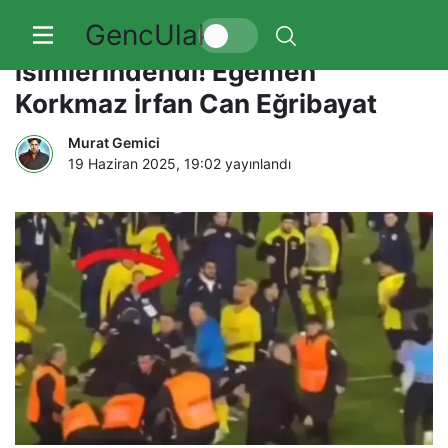
GencUlak
Gecenin en çok konuşulan
isimlerindendi! Egemen
Korkmaz İrfan Can Eğribayat
Murat Gemici
19 Haziran 2025, 19:02
yayınlandı