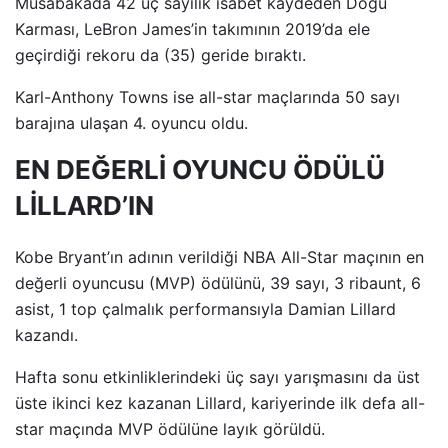
Müsabakada 42 üç sayılık isabet kaydeden Doğu
Karması, LeBron James’in takımının 2019’da ele
geçirdiği rekoru da (35) geride bıraktı.
Karl-Anthony Towns ise all-star maçlarında 50 sayı
barajına ulaşan 4. oyuncu oldu.
EN DEĞERLİ OYUNCU ÖDÜLÜ
LİLLARD’IN
Kobe Bryant’ın adının verildiği NBA All-Star maçının en
değerli oyuncusu (MVP) ödülünü, 39 sayı, 3 ribaunt, 6
asist, 1 top çalmalık performansıyla Damian Lillard
kazandı.
Hafta sonu etkinliklerindeki üç sayı yarışmasını da üst
üste ikinci kez kazanan Lillard, kariyerinde ilk defa all-
star maçında MVP ödülüne layık görüldü.