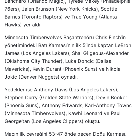
Banchero (Orlando Magic), Tyrese Maxey (Philadelphia
76ers), Jalen Brunson (New York Knicks), Scottie
Barnes (Toronto Raptors) ve Trae Young (Atlanta
Hawks) yer aldı.
Minnesota Timberwolves Başantrenörü Chris Finch’in
yönetimindeki Batı Karması’nın ilk 5’inde kaptan LeBron
James (Los Angeles Lakers), Shai Gilgeous-Alexander
(Oklahoma City Thunder), Luka Doncic (Dallas
Mavericks), Kevin Durant (Phoenix Suns) ve Nikola
Jokic (Denver Nuggets) oynadı.
Yedekler ise Anthony Davis (Los Angeles Lakers),
Stephen Curry (Golden State Warriors), Devin Booker
(Phoenix Suns), Anthony Edwards, Karl-Anthony Towns
(Minnesota Timberwolves), Kawhi Leonard ve Paul
George’tan (Los Angeles Clippers) oluştu.
Maçın ilk çeyreğini 53-47 önde geçen Doğu Karması,