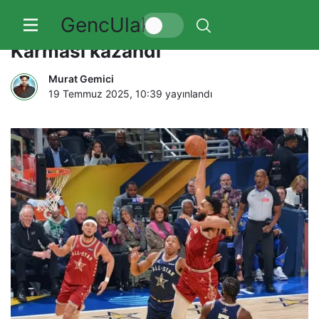
GencUlak
73. NBA All-Star maçını Doğu
Karması kazandı
Murat Gemici
19 Temmuz 2025, 10:39
yayınlandı