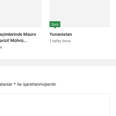
Spor
seçimlerinde Mauro
Yunanistan
rprizi! Mührü
1 hafta önce
 yıldıza bastı
ce
 alanlar
*
ile işaretlenmişlerdir