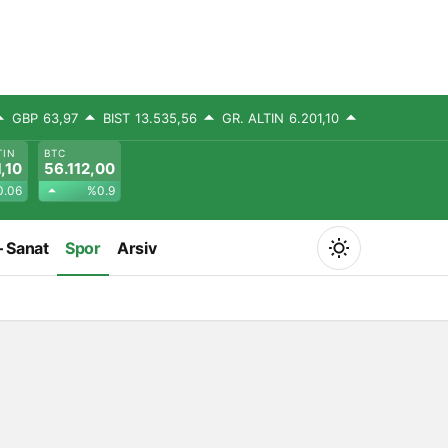
GBP
63,97
BIST
13.535,56
GR. ALTIN
6.201,10
TIN
BTC
,10
56.112,00
.06
%0.9
– Sanat
Spor
Arsiv
Mod
değiştir
Gündüz Modu
Gündüz modunu seçin.