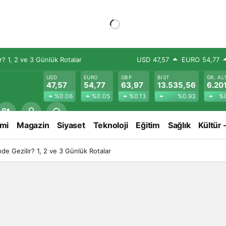
? 1, 2 ve 3 Günlük Rotalar
USD
47,57
EURO
54,77
USD
EURO
GBP
BIST
GR. AL
47,57
54,77
63,97
13.535,56
6.201
%0.06
%0.05
%0.13
%0.93
%0
mi
Magazin
Siyaset
Teknoloji
Eğitim
Sağlık
Kültür 
e Gezilir? 1, 2 ve 3 Günlük Rotalar