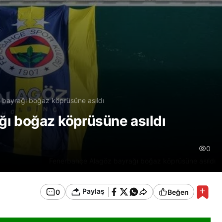
bayrağı boğaz köprüsüne asıldı
ı boğaz köprüsüne asıldı
0
Fenerbahçe Alagöz bayrağı boğaz köprüsüne asıldı
Paylaş
0
Beğen