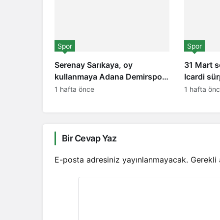
Spor
Spor
Serenay Sarıkaya, oy
31 Mart 
kullanmaya Adana Demirspor
Icardi sü
formasıyla geldi!
Arjantinli
1 hafta önce
1 hafta ön
Bir Cevap Yaz
E-posta adresiniz yayınlanmayacak.
Gerekli