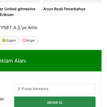
r United gitmesine
Acun Ilıcalı Fenerbahçe
! Eriksen
NET A.Ş.’ye Aittir.
Üzgün
Kızgın
eklam Alanı
atı
ABONE OL