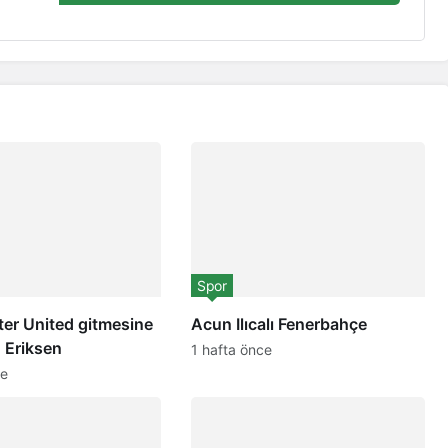
Spor
er United gitmesine
Acun Ilıcalı Fenerbahçe
! Eriksen
1 hafta önce
ce