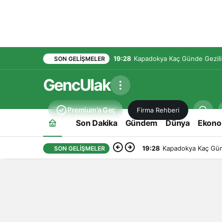
19:28
Kapadokya Kaç Günde Gezilir
SON GELIŞMELER
GencUlak
Premium'a Geç
Firma Rehberi
Son Dakika
Gündem
Dünya
Ekono
19:28
Kapadokya Kaç Günd
SON GELIŞMELER