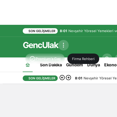
8:01
Nevşehir Yöresel Yemekleri ve
SON GELIŞMELER
GencUlak
Premium'a Geç
Firma Rehberi
Son Dakika
Gündem
Dünya
Ekono
8:01
Nevşehir Yöresel Yem
SON GELIŞMELER