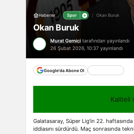
Spor
Haberler
Okan Buruk
Okan Buruk
Murat Gemici
tarafından yayınlandı
26 Şubat 2026, 10:37
yayınlandı
Google'da Abone Ol
Kaliteli
Galatasaray, Süper Lig’in 22. haftasında
iddiasını sürdürdü. Maç sonrasında teknik