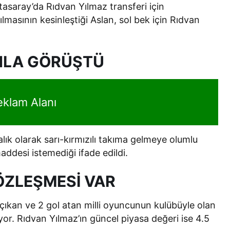
asaray’da Rıdvan Yılmaz transferi için
masının kesinleştiği Aslan, sol bek için Rıdvan
NLA GÖRÜŞTÜ
eklam Alanı
lık olarak sarı-kırmızılı takıma gelmeye olumlu
desi istemediği ifade edildi.
ÖZLEŞMESİ VAR
ıkan ve 2 gol atan milli oyuncunun kulübüyle olan
or. Rıdvan Yılmaz’ın güncel piyasa değeri ise 4.5