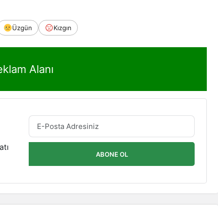
Üzgün
Kızgın
eklam Alanı
atı
ABONE OL