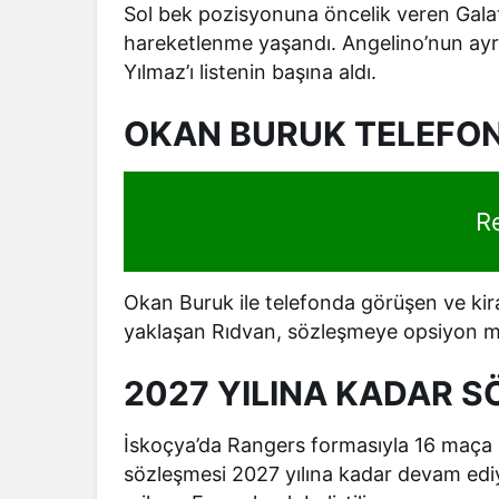
Sol bek pozisyonuna öncelik veren Galat
hareketlenme yaşandı. Angelino’nun ayrıl
Yılmaz’ı listenin başına aldı.
OKAN BURUK TELEFO
R
Okan Buruk ile telefonda görüşen ve kira
yaklaşan Rıdvan, sözleşmeye opsiyon mad
2027 YILINA KADAR S
İskoçya’da Rangers formasıyla 16 maça ç
sözleşmesi 2027 yılına kadar devam ediy