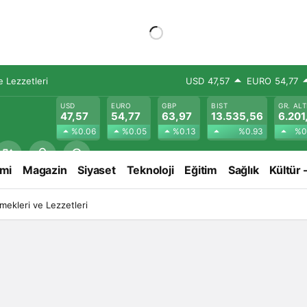
 Lezzetleri
USD
47,57
EURO
54,77
USD
EURO
GBP
BIST
GR. ALT
47,57
54,77
63,97
13.535,56
6.201
%0.06
%0.05
%0.13
%0.93
%0
mi
Magazin
Siyaset
Teknoloji
Eğitim
Sağlık
Kültür 
ekleri ve Lezzetleri