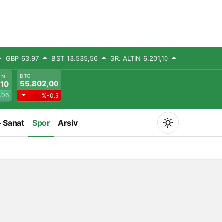
GBP
63,97
BIST
13.535,56
GR. ALTIN
6.201,10
BTC
IN
55.802,00
,10
.06
%-0.5
– Sanat
Spor
Arsiv
Mod
değiştir
Gündüz Modu
Gündüz modunu seçin.