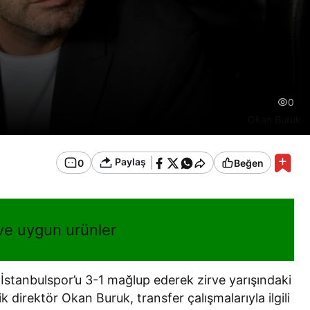
0
Okan Buruk
Paylaş
0
Beğen
 ve uygun urünler
 İstanbulspor’u 3-1 mağlup ederek zirve yarışındaki
 direktör Okan Buruk, transfer çalışmalarıyla ilgili