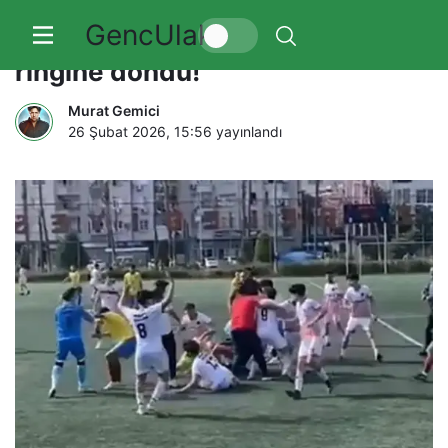
GencUlak
Yine olay… Yeşil saha boks
ringine döndü!
Murat Gemici
26 Şubat 2026, 15:56
yayınlandı