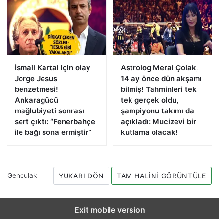
İsmail Kartal için olay
Astrolog Meral Çolak,
Jorge Jesus
14 ay önce dün akşamı
benzetmesi!
bilmiş! Tahminleri tek
Ankaragücü
tek gerçek oldu,
mağlubiyeti sonrası
şampiyonu takımı da
sert çıktı: “Fenerbahçe
açıkladı: Mucizevi bir
ile bağı sona ermiştir”
kutlama olacak!
Genculak
YUKARI DÖN
TAM HALINI GÖRÜNTÜLE
Exit mobile version