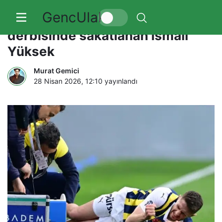
GencUlak
Fenerbahçe – Beşiktaş
derbisinde sakatlanan İsmail
Yüksek
Murat Gemici
28 Nisan 2026, 12:10
yayınlandı