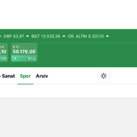
GBP
63,97
BIST
13.535,56
GR. ALTIN
6.201,10
TIN
BTC
,10
56.176,00
.06
%1.2
– Sanat
Spor
Arsiv
Mod
değiştir
Gündüz Modu
Gündüz modunu seçin.