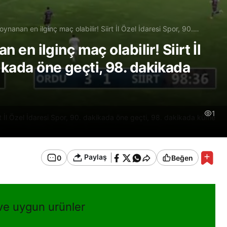
 oynanan en ilginç maç olabilir! Siirt İl Özel İdaresi Spor, 90.
, 98. dakikada küme düştü!
n en ilginç maç olabilir! Siirt İl
ikada öne geçti, 98. dakikada
1
iirt İl Özel İdaresi Spor, 90. dakikada öne geçti, 98. dakikada küme
Paylaş
0
Beğen
 ve uygun urünler