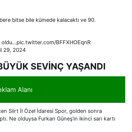
abere bitse bile kümede kalacaktı ve 90.
ra oldu…pic.twitter.com/BFFXHOEqnR
l 29, 2024
 BÜYÜK SEVİNÇ YAŞANDI
eklam Alanı
n Siirt İl Özel İdaresi Spor, golden sonra
ptı. Ne olduysa Furkan Güneş’in ikinci sarı kartı