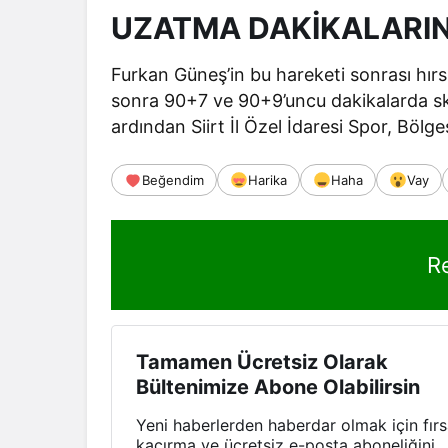
UZATMA DAKİKALARIN
Furkan Güneş’in bu hareketi sonrası hır
sonra 90+7 ve 90+9’uncu dakikalarda sk
ardından Siirt İl Özel İdaresi Spor, Bölg
Beğendim
Harika
Haha
Vay
R
Tamamen Ücretsiz Olarak
Bültenimize Abone Olabilirsin
Yeni haberlerden haberdar olmak için fırs
kaçırma ve ücretsiz e-posta aboneliğini