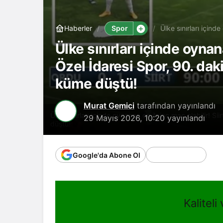
Spor
Haberler
Ülke sınırları içinde
dakikada öne geçti
Ülke sınırları içinde oynana
Özel İdaresi Spor, 90. dak
küme düştü!
Murat Gemici
tarafından yayınlandı
Ülke sınırları içinde oynanan en ilginç maç olabilir! S
29 Mayıs 2026, 10:20
yayınlandı
düştü!
Google'da Abone Ol
Kaliteli