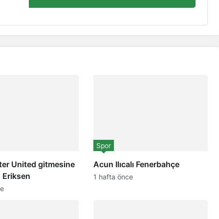
Spor
er United gitmesine
Acun Ilıcalı Fenerbahçe
! Eriksen
1 hafta önce
ce