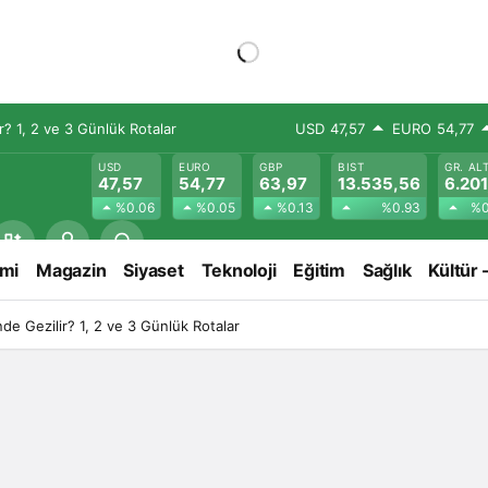
? 1, 2 ve 3 Günlük Rotalar
USD
47,57
EURO
54,77
USD
EURO
GBP
BIST
GR. AL
47,57
54,77
63,97
13.535,56
6.201
%0.06
%0.05
%0.13
%0.93
%0
mi
Magazin
Siyaset
Teknoloji
Eğitim
Sağlık
Kültür 
e Gezilir? 1, 2 ve 3 Günlük Rotalar