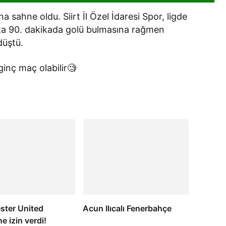
a sahne oldu. Siirt İl Özel İdaresi Spor, ligde
açta 90. dakikada golü bulmasına rağmen
düştü.
ginç maç olabilir🧐
ter United
Acun Ilıcalı Fenerbahçe
e izin verdi!