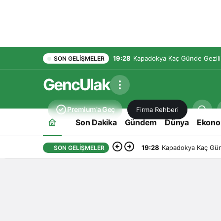
19:28
Kapadokya Kaç Günde Gezilir
SON GELIŞMELER
GencUlak
Premium'a Geç
Firma Rehberi
Son Dakika
Gündem
Dünya
Ekono
19:28
Kapadokya Kaç Günd
SON GELIŞMELER