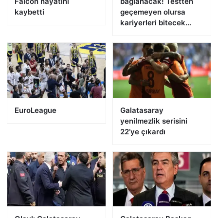
Falcon hayatını
bağlanacak! Testten
kaybetti
geçemeyen olursa
kariyerleri bitecek…
EuroLeague
Galatasaray
yenilmezlik serisini
22’ye çıkardı