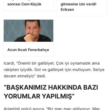
sonrası Cem Küçük
gitmesine izin verdi!
Eriksen
Acun Ilıcalı Fenerbahçe
Icardi, “Önemli bir galibiyet. Çok iyi oynamadık ama
rakipten iyiydik. Gol ve galibiyet için mutluyum. Seriye
devam etmeliyiz” dedi.
“BAŞKANIMIZ HAKKINDA BAZI
YORUMLAR YAPILMIŞ”
Arjantinli golcü ayrıca, “Biz maç maç gidiyoruz. Maç