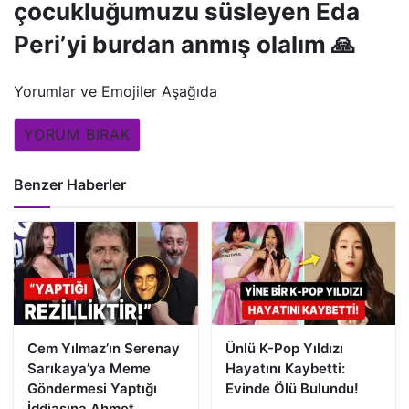
çocukluğumuzu süsleyen Eda
Peri’yi burdan anmış olalım 🙏
Yorumlar ve Emojiler Aşağıda
YORUM BIRAK
Benzer Haberler
Cem Yılmaz’ın Serenay
Ünlü K-Pop Yıldızı
Sarıkaya’ya Meme
Hayatını Kaybetti:
Göndermesi Yaptığı
Evinde Ölü Bulundu!
İddiasına Ahmet