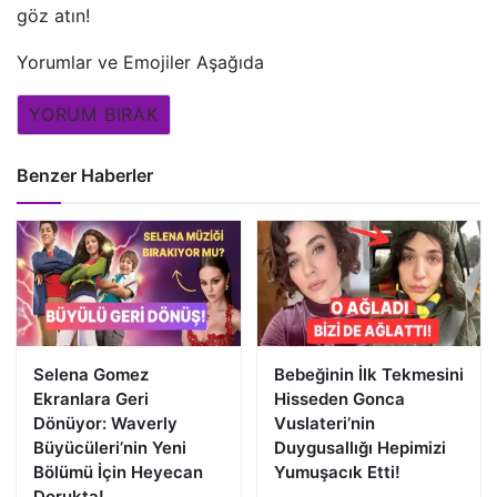
göz atın!
Yorumlar ve Emojiler Aşağıda
YORUM BIRAK
Benzer Haberler
Selena Gomez
Bebeğinin İlk Tekmesini
Ekranlara Geri
Hisseden Gonca
Dönüyor: Waverly
Vuslateri’nin
Büyücüleri’nin Yeni
Duygusallığı Hepimizi
Bölümü İçin Heyecan
Yumuşacık Etti!
Dorukta!