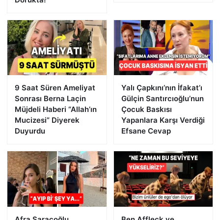
9 Saat Süren Ameliyat
Yalı Çapkını’nın İfakat’ı
Sonrası Berna Laçin
Gülçin Santırcıoğlu’nun
Müjdeli Haberi “Allah’ın
Çocuk Baskısı
Mucizesi” Diyerek
Yapanlara Karşı Verdiği
Duyurdu
Efsane Cevap
Afra Saraçoğlu,
Ben Affleck ve