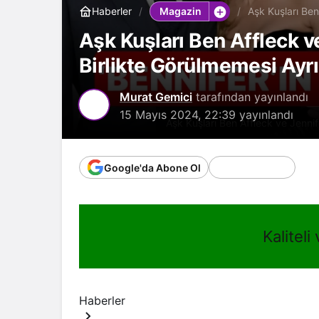
Magazin
Haberler
Aşk Kuşları Ben
Ayrılık İddialar
Aşk Kuşları Ben Affleck ve
Birlikte Görülmemesi Ayrıl
Murat Gemici
tarafından yayınlandı
15 Mayıs 2024, 22:39
yayınlandı
Aşk Kuşları Ben Affleck ve Jennife
Google'da Abone Ol
Kaliteli
Haberler