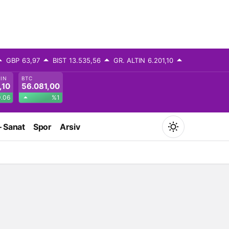
GBP
63,97
BIST
13.535,56
GR. ALTIN
6.201,10
TIN
BTC
,10
56.081,00
.06
%1
– Sanat
Spor
Arsiv
Mod
değiştir
Gündüz Modu
Gündüz modunu seçin.