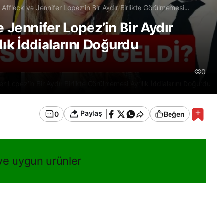
 Affleck ve Jennifer Lopez’in Bir Aydır Birlikte Görülmemesi
ını Doğurdu
 Jennifer Lopez’in Bir Aydır
ık İddialarını Doğurdu
0
r Lopez’in Bir Aydır Birlikte Görülmemesi Ayrılık İddialarını Doğurdu
Paylaş
0
Beğen
 ve uygun urünler