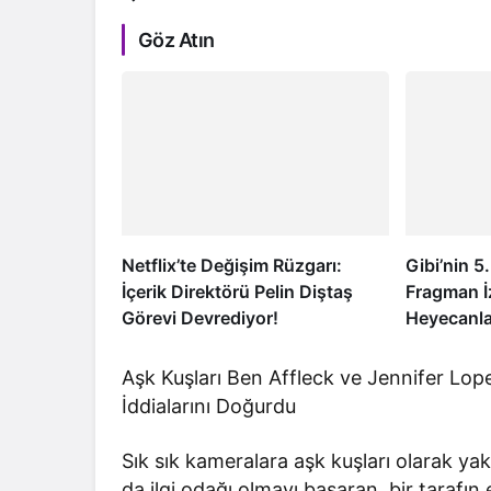
Göz Atın
Netflix’te Değişim Rüzgarı:
Gibi’nin 
İçerik Direktörü Pelin Diştaş
Fragman İ
Görevi Devrediyor!
Heyecanla
Aşk Kuşları Ben Affleck ve Jennifer Lopez
İddialarını Doğurdu
Sık sık kameralara aşk kuşları olarak yak
da ilgi odağı olmayı başaran, bir tarafı