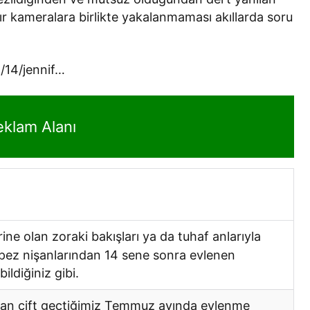
ır kameralara birlikte yakalanmaması akıllarda soru
14/jennif…
eklam Alanı
ne olan zoraki bakışları ya da tuhaf anlarıyla
opez nişanlarından 14 sene sonra evlenen
ildiğiniz gibi.
an çift geçtiğimiz Temmuz ayında evlenme