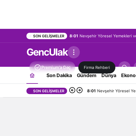
8:01
Nevşehir Yöresel Yemekleri ve
SON GELIŞMELER
GencUlak
Premium'a Geç
Firma Rehberi
Son Dakika
Gündem
Dünya
Ekono
8:01
Nevşehir Yöresel Yem
SON GELIŞMELER