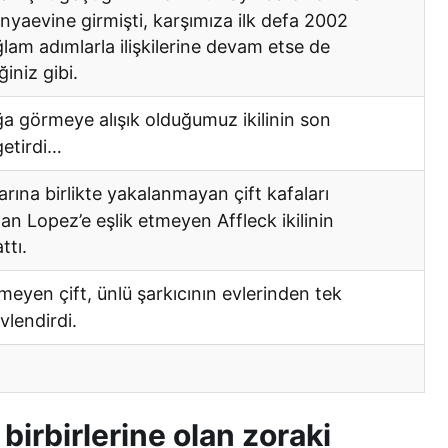
ünyaevine girmişti, karşımıza ilk defa 2002
ğlam adımlarla ilişkilerine devam etse de
ğiniz gibi.
a görmeye alışık olduğumuz ikilinin son
 getirdi…
ına birlikte yakalanmayan çift kafaları
lan Lopez’e eşlik etmeyen Affleck ikilinin
ttı.
tmeyen çift, ünlü şarkıcının evlerinden tek
vlendirdi.
irbirlerine olan zoraki