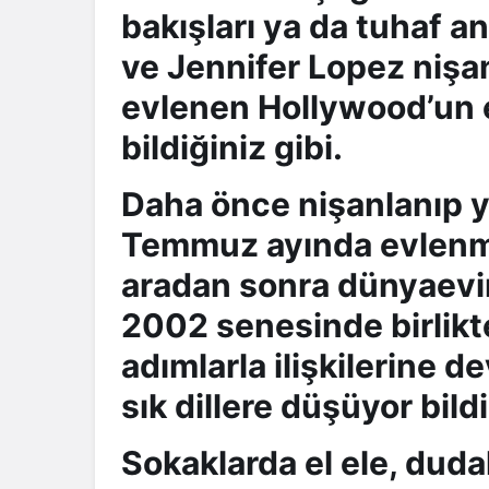
bakışları ya da tuhaf a
ve Jennifer Lopez nişa
evlenen Hollywood’un e
bildiğiniz gibi.
Daha önce nişanlanıp y
Temmuz ayında evlenme 
aradan sonra dünyaevine
2002 senesinde birlikt
adımlarla ilişkilerine d
sık dillere düşüyor bildi
Sokaklarda el ele, dud