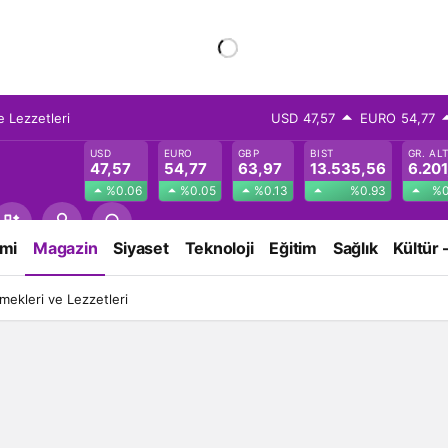
 Lezzetleri
USD
47,57
EURO
54,77
USD
EURO
GBP
BIST
GR. AL
47,57
54,77
63,97
13.535,56
6.201
%0.06
%0.05
%0.13
%0.93
%0
mi
Magazin
Siyaset
Teknoloji
Eğitim
Sağlık
Kültür 
ekleri ve Lezzetleri