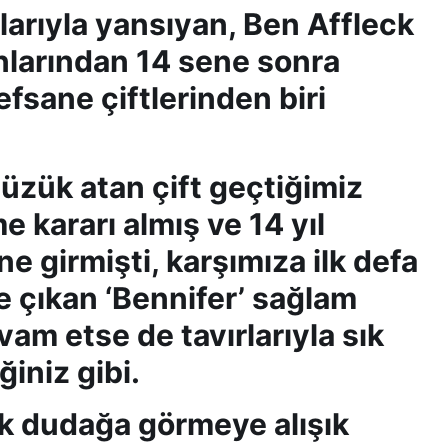
nlarıyla yansıyan, Ben Affleck
nlarından 14 sene sonra
fsane çiftlerinden biri
üzük atan çift geçtiğimiz
kararı almış ve 14 yıl
 girmişti, karşımıza ilk defa
e çıkan ‘Bennifer’ sağlam
evam etse de tavırlarıyla sık
ğiniz gibi.
ak dudağa görmeye alışık