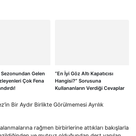
5. Sezonundan Gelen
“En İyi Göz Altı Kapatıcısı
zleyenleri Çok Fena
Hangisi?” Sorusuna
ndırdı!
Kullananların Verdiği Cevaplar
’in Bir Aydır Birlikte Görülmemesi Ayrılık
alanmalarına rağmen birbirlerine attıkları bakışlarla
n ezildiğinden ve mutsuz olduğundan dert yanılan