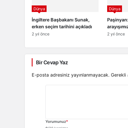
Dünya
Dünya
İngiltere Başbakanı Sunak,
Paşinyan:
erken seçim tarihini açıkladı
arayışım
gerekiyor
2 yıl önce
2 yıl önce
Bir Cevap Yaz
E-posta adresiniz yayınlanmayacak.
Gerekli
Yorumunuz
*