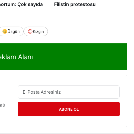
 hortum: Çok sayıda
Filistin protestosu
Üzgün
Kızgın
eklam Alanı
atı
ABONE OL