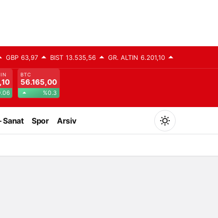
GBP
63,97
BIST
13.535,56
GR. ALTIN
6.201,10
TIN
BTC
,10
56.165,00
.06
%0.3
– Sanat
Spor
Arsiv
Mod
değiştir
Gündüz Modu
Gündüz modunu seçin.