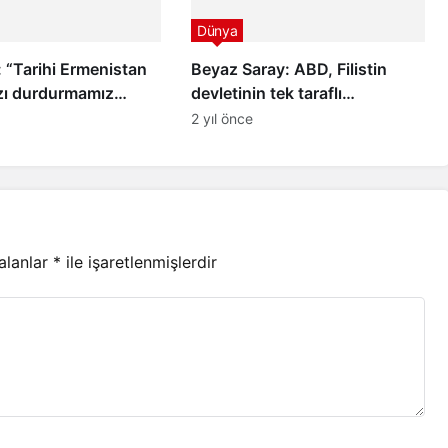
Dünya
 “Tarihi Ermenistan
Beyaz Saray: ABD, Filistin
ızı durdurmamız
devletinin tek taraflı
”
tanınmasına karşı
2 yıl önce
 alanlar
*
ile işaretlenmişlerdir