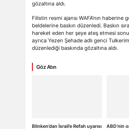
gözaltına aldı.
Filistin resmi ajansı WAFA’nın haberine g
beldelerine baskın düzenledi. Baskın sıra
hareket eden her şeye ateş etmesi sonucu 3
ayrıca Yezen Şehade adlı genci Tulkeri
düzenlediği baskında gözaltına aldı.
Göz Atın
Blinken’dan İsrail’e Refah uyarısı
ABD’nin or