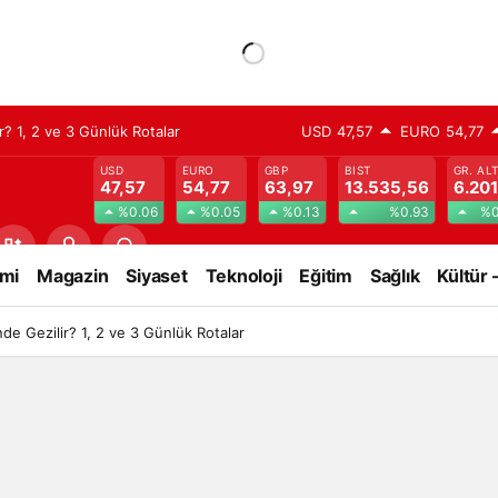
? 1, 2 ve 3 Günlük Rotalar
USD
47,57
EURO
54,77
USD
EURO
GBP
BIST
GR. AL
47,57
54,77
63,97
13.535,56
6.201
%0.06
%0.05
%0.13
%0.93
%0
mi
Magazin
Siyaset
Teknoloji
Eğitim
Sağlık
Kültür 
e Gezilir? 1, 2 ve 3 Günlük Rotalar