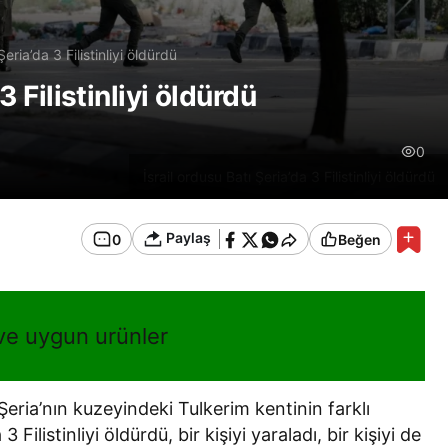
Şeria’da 3 Filistinliyi öldürdü
3 Filistinliyi öldürdü
0
İsrail ordusu Batı Şeria’da 3 Filistinliyi öldürdü
Paylaş
0
Beğen
 ve uygun urünler
ı Şeria’nın kuzeyindeki Tulkerim kentinin farklı
 Filistinliyi öldürdü, bir kişiyi yaraladı, bir kişiyi de