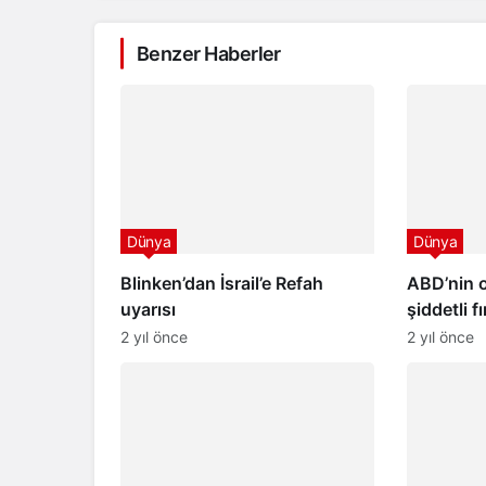
Benzer Haberler
Dünya
Dünya
Blinken’dan İsrail’e Refah
ABD’nin 
uyarısı
şiddetli 
sayıda ki
2 yıl önce
2 yıl önce