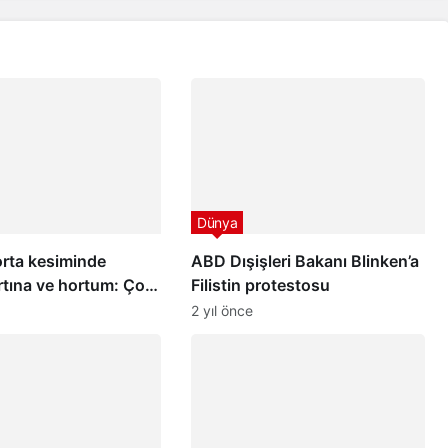
Dünya
orta kesiminde
ABD Dışişleri Bakanı Blinken’a
fırtına ve hortum: Çok
Filistin protestosu
şi öldü
2 yıl önce