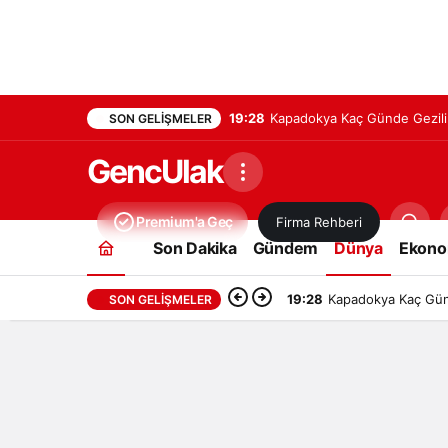
19:28
Kapadokya Kaç Günde Gezilir
SON GELIŞMELER
GencUlak
Premium'a Geç
Firma Rehberi
Son Dakika
Gündem
Dünya
Ekono
19:28
Kapadokya Kaç Günd
SON GELIŞMELER