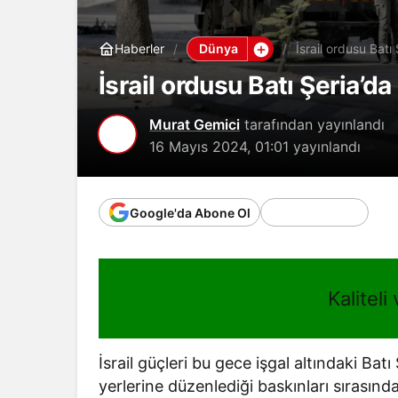
Dünya
Haberler
İsrail ordusu Batı 
İsrail ordusu Batı Şeria’da 
Murat Gemici
tarafından yayınlandı
16 Mayıs 2024, 01:01
yayınlandı
Google'da Abone Ol
Kaliteli
İsrail güçleri bu gece işgal altındaki Bat
yerlerine düzenlediği baskınları sırasında 3