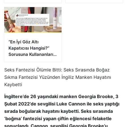
Görevi Devrediyor!
Heyecanlandırdı!
“En İyi Göz Altı
Kapatıcısı Hangisi?”
Sorusuna Kullananların
Verdiği Cevaplar
Seks Fantezisi Ölümle Bitti: Seks Sırasında Boğaz
Sıkma Fantezisi Yüzünden İngiliz Manken Hayatını
Kaybetti
İngiltere’de 26 yaşındaki manken Georgia Brooke, 3
Şubat 2022’de sevgilisi Luke Cannon ile seks yaptığı
sırada boğularak hayatını kaybetti. Seks sırasında
‘boğma’ fantezisi yapan çiftin eğlencesi felaketle
sonuçlandı. Cannon, sevgilisi Georgia Brooke’u