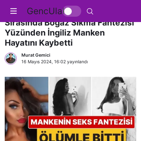
GencUlak
Seks Fantezisi Ölümle Bitti: Seks
Sırasında Boğaz Sıkma Fantezisi
Yüzünden İngiliz Manken
Hayatını Kaybetti
Murat Gemici
16 Mayıs 2024, 16:02
yayınlandı