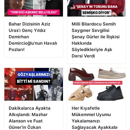
Bahar Dizisinin Aziz
Milli Bilardocu Semih
Uras’ı Genç Yıldız
Saygıner Sevgilisi
Demirhan
Şenay Gürler ile İlişkisi
Demircioğlu’nun Havalı
Hakkında
Pozları!
Söyledikleriyle Aşk
Dersi Verdi
Dakikalarca Ayakta
Her Kıyafetle
Alkışlandı: Mazhar
Mükemmel Uyumu
Alanson ve Fuat
Yakalamanızı
Güner’in Özkan
Sağlayacak Ayakkabı