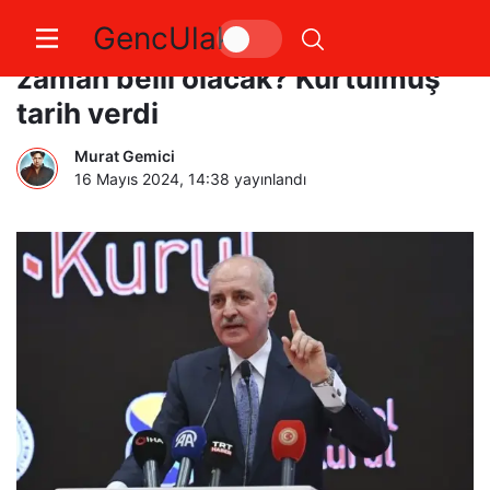
GencUlak
Yeni anayasanın içeriği ne
zaman belli olacak? Kurtulmuş
tarih verdi
Murat Gemici
16 Mayıs 2024, 14:38
yayınlandı